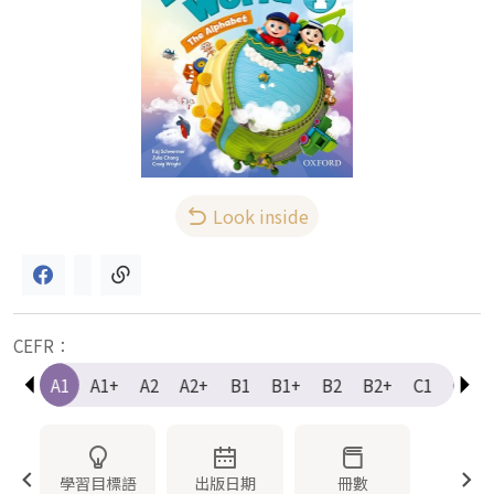
Look inside
CEFR：
e-A1
A1
A1+
A2
A2+
B1
B1+
B2
B2+
C1
C1+
學習目標語
出版日期
冊數