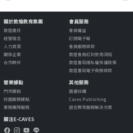
關於敦煌教育集團
會員服務
敦煌歲月
會員權益
經營理念
訂閱電子報
人力資源
會員服務條款
關係企業
敦煌會員紅利使用須知
合作夥伴
敦煌書局隱私權保護政策
敦煌書局電子商務條款
營業據點
其他服務
門市據點
圖書採購
校園服務據點
Caves Publishing
業務團隊服務
語言教育服務解決方案
關注E-CAVES