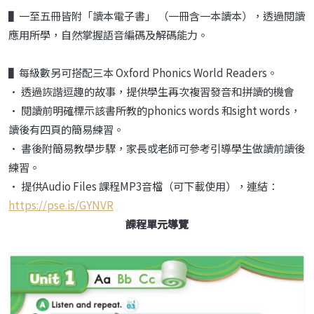
▌一至五冊皆附「讀本電子書」 （一冊含一本讀本），透過閱讀
應用所學，自然掌握語音編碼及解碼能力。
▌每級數另可搭配三本 Oxford Phonics World Readers。
• 透過詼諧逗趣的故事，提供學生再次複習發音和拼讀的機會
• 閱讀前明確標示該書所教的phonics words 和sight words，
讀後有四頁的簡易練習。
• 書後附簡易教學步驟，家長或老師可參考引導學生做讀前讀後
練習。
• 提供Audio Files 課程MP3音檔（可下載使用），連結：
https://pse.is/GYNVR
課程單元導覽