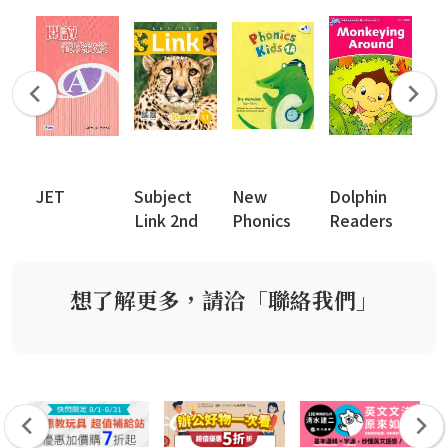
JET
Subject
New
Dolphin
Dr
Link 2nd
Phonics
Readers
Edition
Kids
想了解更多，請洽「聯絡我們」