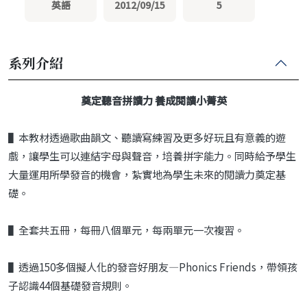
英語
2012/09/15
5
系列介紹
奠定聽音拼讀力 養成閱讀小菁英
▌本教材透過歌曲韻文、聽讀寫練習及更多好玩且有意義的遊
戲，讓學生可以連結字母與聲音，培養拼字能力。同時給予學生
大量運用所學發音的機會，紮實地為學生未來的閱讀力奠定基
礎。
▌全套共五冊，每冊八個單元，每兩單元一次複習。
▌透過150多個擬人化的發音好朋友—Phonics Friends，帶領孩
子認識44個基礎發音規則。