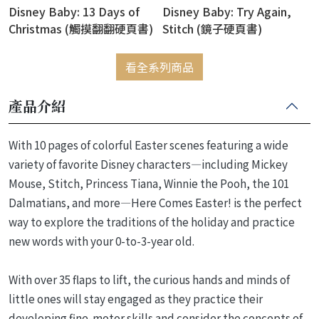
Disney Baby: 13 Days of
Disney Baby: Try Again,
Christmas (觸摸翻翻硬頁書)
Stitch (鏡子硬頁書)
看全系列商品
產品介紹
With 10 pages of colorful Easter scenes featuring a wide
variety of favorite Disney characters—including Mickey
Mouse, Stitch, Princess Tiana, Winnie the Pooh, the 101
Dalmatians, and more—Here Comes Easter! is the perfect
way to explore the traditions of the holiday and practice
new words with your 0-to-3-year old.
With over 35 flaps to lift, the curious hands and minds of
little ones will stay engaged as they practice their
developing fine-motor skills and consider the concepts of