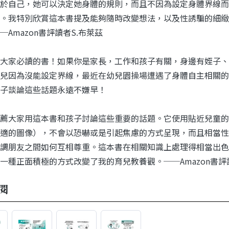
於自己，她可以決定她身體的規則，而且不因為設定身體界線而
。我特別欣賞這本書提及能夠隨時改變想法，以及性誘騙的細緻
─Amazon書評讀者S.布萊茲
大家必讀的書！如果你是家長，工作和孩子有關，身邊有姪子、
兒因為沒能設定界線，最近在幼兒園操場遭遇了身體自主相關的
子談論這些話題永遠不嫌早！
薦大家用這本書和孩子討論這些重要的話題。它使用貼近兒童的
適的圖像），不會以恐嚇或是引起焦慮的方式呈現，而且相當性
調朋友之間如何互相尊重。這本書在相關知識上處理得相當出色
一種正面積極的方式改變了我的育兒教養觀。──Amazon書
閱