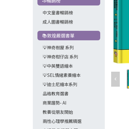
📣暢銷榜
中文童書暢銷榜
成人圖書暢銷榜
📚敦煌嚴選書單
💡神奇樹屋 系列
💡神奇柑仔店 系列
💡中英雙語繪本
💡SEL情緒素養繪本
💡迪士尼繪本系列
品格教育選書
商業趨勢- AI
教養從朋友開始
兩性心理學推薦精選