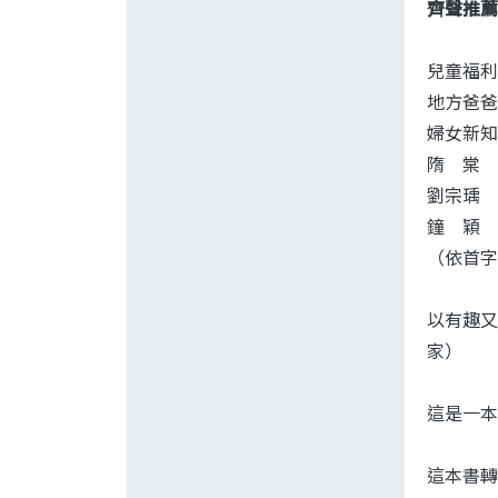
齊聲推薦
兒童福
地方爸爸
婦女新知
隋 棠 
劉宗瑀 
鐘 穎 
（依首字
以有趣又
家）
這是一本
這本書轉