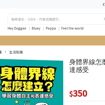
Hey Duggee
|
Bluey
|
Peppa
|
Feel the world
畫
生活知識
身體界線怎
達感受
350
$