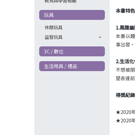
教育與學習相關
本書特色
玩具
休閒玩具
1.
風趣幽
本書以趣
益智玩具
事出發，
3C / 數位
2.
生活化
生活用具 / 禮品
不想被朋
楚表達前
得獎紀錄
★202
★202