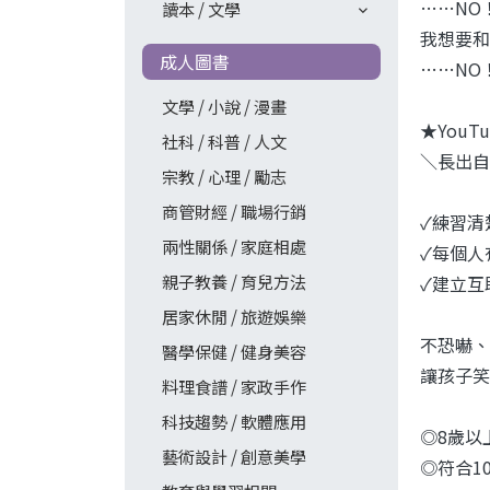
……NO
讀本 / 文學
我想要和
成人圖書
……NO
文學 / 小說 / 漫畫
★You
社科 / 科普 / 人文
＼長出自
宗教 / 心理 / 勵志
商管財經 / 職場行銷
✓練習清
兩性關係 / 家庭相處
✓每個人
親子教養 / 育兒方法
✓建立互
居家休閒 / 旅遊娛樂
不恐嚇、
醫學保健 / 健身美容
讓孩子笑
料理食譜 / 家政手作
科技趨勢 / 軟體應用
◎8歲以
藝術設計 / 創意美學
◎符合1