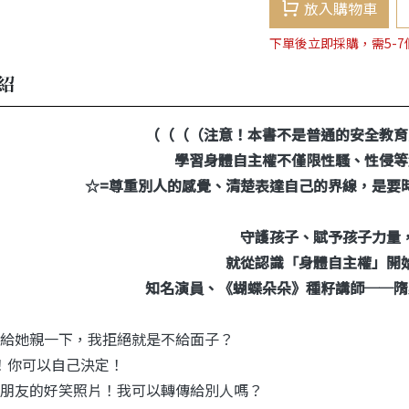
放入購物車
下單後立即採購，需5-
紹
（（（（注意！本書不是普通的安全教育
學習身體自主權不僅限性騷、性侵等
☆
=
尊重別人的感覺、清楚表達自己的界線，是要
守護孩子、賦予孩子力量
就從認識「身體自主權」開
知名演員、《蝴蝶朵朵》種籽講師
──
隋
給她親一下，我拒絕就是不給面子？
！你可以自己決定！
朋友的好笑照片！我可以轉傳給別人嗎？