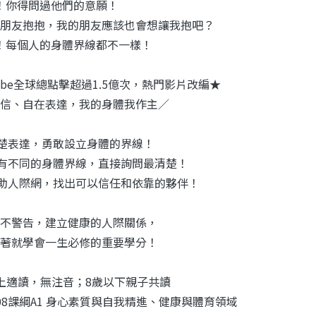
！你得問過他們的意願！
朋友抱抱，我的朋友應該也會想讓我抱吧？
！每個人的身體界線都不一樣！
Tube全球總點擊超過1.5億次，熱門影片改編★
信、自在表達，我的身體我作主／
楚表達，勇敢設立身體的界線！
有不同的身體界線，直接詢問最清楚！
助人際網，找出可以信任和依靠的夥伴！
不警告，建立健康的人際關係，
著就學會一生必修的重要學分！
上適讀，無注音；8歲以下親子共讀
08課綱A1 身心素質與自我精進、健康與體育領域