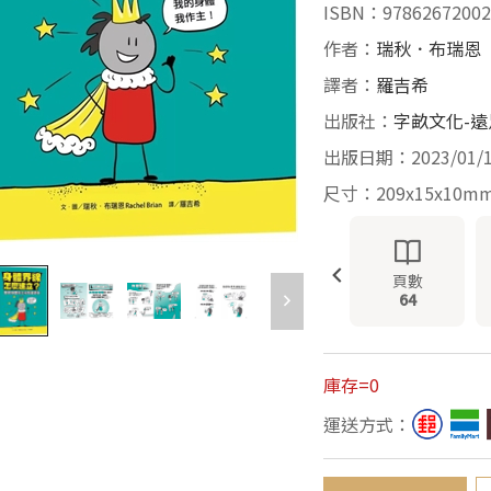
ISBN：97862672002
作者：
瑞秋．布瑞恩
譯者：
羅吉希
出版社：
字畝文化-
出版日期：2023/01/
尺寸：209x15x10m
頁數
64
庫存=0
運送方式：