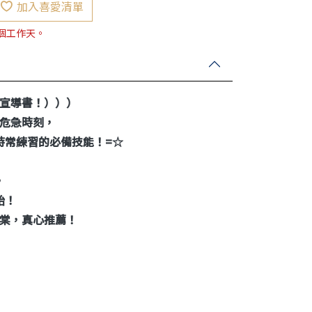
加入喜愛清單
7個工作天。
宣導書！）））
危急時刻，
時常練習的必備技能！
=
☆
，
始！
棠，真心推薦！