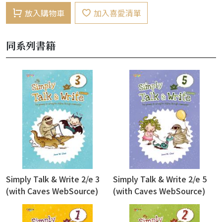
放入購物車
加入喜愛清單
同系列書籍
Simply Talk & Write 2/e 3
Simply Talk & Write 2/e 5
(with Caves WebSource)
(with Caves WebSource)