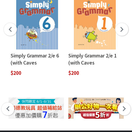
Simply Grammar 2/e 6
Simply Grammar 2/e 1
Si
(with Caves
(with Caves
(w
WebSource)
WebSource)
We
$200
$200
$2