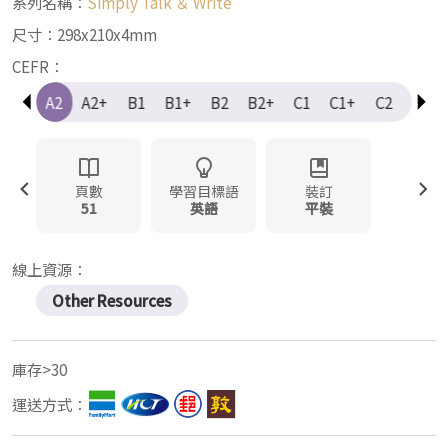
系列名稱：
Simply Talk ＆ Write
尺寸：298x210x4mm
CEFR：
A1+
A2
A2+
B1
B1+
B2
B2+
C1
C1+
C2
Elem
頁數
學習目標語
裝訂
51
英語
平裝
線上資源：
Other Resources
庫存>30
運送方式：