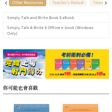
Other Resources
Teacher's Manual
Taiwan On
Simply Talk and Write Book 6 eBook
Simply Talk & Write 6 Offline e-book (Windows
Only)
你可能也會喜歡