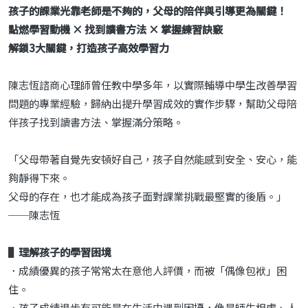
孩子的課業光靠老師是不夠的，父母的陪伴與引導更為關鍵！
點燃學習動機 × 找到讀書方法 × 掌握練習訣竅
解鎖3大關鍵，打造孩子高效學習力
陳志恆諮商心理師曾任教中學多年，以實際輔導中學生改善學習
問題的專業經驗，歸納出提升學習成效的實作步驟，幫助父母陪
伴孩子找到讀書方法、掌握滿分策略。
「父母帶著自覺先安頓好自己，孩子自然能感到安全、安心，能
夠靜得下來。
父母的存在，也才能成為孩子面對課業挑戰最堅實的後盾。」
──陳志恆
▌理解孩子的學習困境
．成績優異的孩子常常太在意他人評價，而被「偶像包袱」困
住。
．孩子成績退步有可能是在生活中遇到困擾，像是師生相處、人