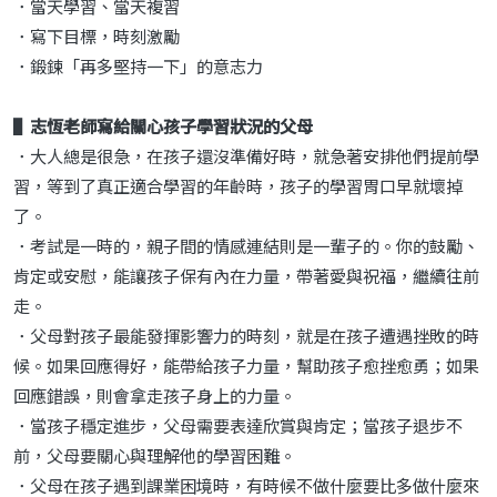
．當天學習、當天複習
．寫下目標，時刻激勵
．鍛鍊「再多堅持一下」的意志力
▌志恆老師寫給關心孩子學習狀況的父母
．大人總是很急，在孩子還沒準備好時，就急著安排他們提前學
習，等到了真正適合學習的年齡時，孩子的學習胃口早就壞掉
了。
．考試是一時的，親子間的情感連結則是一輩子的。你的鼓勵、
肯定或安慰，能讓孩子保有內在力量，帶著愛與祝福，繼續往前
走。
．父母對孩子最能發揮影響力的時刻，就是在孩子遭遇挫敗的時
候。如果回應得好，能帶給孩子力量，幫助孩子愈挫愈勇；如果
回應錯誤，則會拿走孩子身上的力量。
．當孩子穩定進步，父母需要表達欣賞與肯定；當孩子退步不
前，父母要關心與理解他的學習困難。
．父母在孩子遇到課業困境時，有時候不做什麼要比多做什麼來