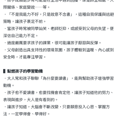
際關係、家庭變故……等。
．「不是我能力不好，只是故意不念書」，這種自我保護與逃避
策略，讓孩子裹足不前。
．當孩子時常被同學訕笑、老師貶抑，或感受到父母的失望，便
深信自己能力不足。
．過度嚴厲要求孩子的課業，很可能讓孩子厭惡與反彈。
．父母創造出具支持性的環境氛圍，孩子體驗到溫暖、內心感到
安全時，才能專注學習。
▌點燃孩子的學習動機
．大人常和孩子聊聊「為什麼要讀書」，能夠幫助孩子增強學習
動機。
．孩子愈不愛讀書，愈要找機會肯定他，讓孩子知道他的努力、
表現與進步，大人是有看到的。
．讓孩子知道，大腦會不斷改變，只要願意投入心思、掌握方
法，一定學得會、學得好。