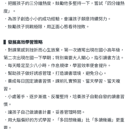
．把握孩子的三分鐘熱度，鼓勵他多堅持一下，嘗試「四分鐘熱
度」。
．為孩子創造小小的成功經驗，會讓孩子願意持續努力。
．鼓勵孩子挑戰極限，用正面心態看待挫敗。
▌發展高效學習策略
．對課業感到挫折而心生放棄，第一次通常出現在國小高年級，
第二次出現在國一下學期；特別需要大人關心，指引讀書方法。
．每天睡足至少八小時，作息規律，學習效率便會提升。
．幫助孩子做好誘惑管理，打造讀書環境，避免分心。
．養成每日固定讀書習慣，課前扎實預習、當天學習、當天複
習。
．小處著手、逐步漸進、反覆堅持，培養孩子自動自發的讀書習
慣。
．讓孩子自己做讀書計畫，妥善管理時間。
．用大腦偏好的方式學習，「多回想幾遍」比「多讀幾遍」更重
要。