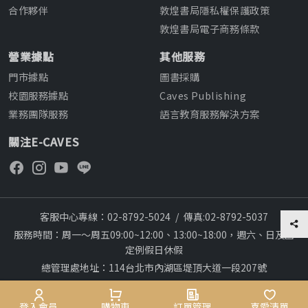
合作夥伴
敦煌書局隱私權保護政策
敦煌書局電子商務條款
營業據點
其他服務
門市據點
圖書採購
校園服務據點
Caves Publishing
業務團隊服務
語言教育服務解決方案
關注E-CAVES
客服中心專線：02-8792-5024
/
傳真:02-8792-5037
服務時間：周一～周五09:00~12:00、13:00~18:00，週六、日及國
定例假日休假
總管理處地址：114台北市內湖區堤頂大道一段207號
本網站建議採用chrome瀏覽器,瀏覽更順暢
28
Copyright © 2012~All rights reserved
會員專區
登入會員
購物車
購物車
訂單管理
訂單管理
喜愛清單
喜愛清單