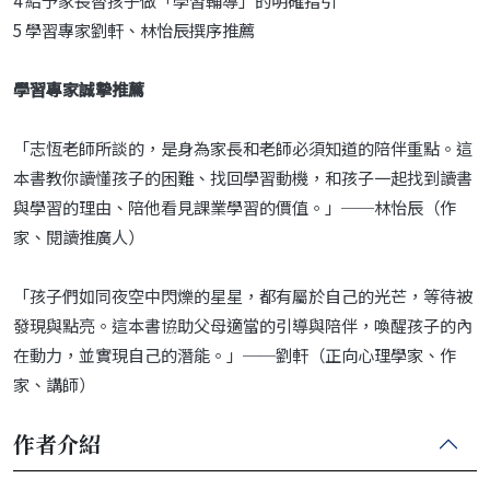
4 給予家長替孩子做「學習輔導」的明確指引
5 學習專家劉軒、林怡辰撰序推薦
學習專家誠摯推薦
「志恆老師所談的，是身為家長和老師必須知道的陪伴重點。這
本書教你讀懂孩子的困難、找回學習動機，和孩子一起找到讀書
與學習的理由、陪他看見課業學習的價值。」──林怡辰（作
家、閱讀推廣人）
「孩子們如同夜空中閃爍的星星，都有屬於自己的光芒，等待被
發現與點亮。這本書協助父母適當的引導與陪伴，喚醒孩子的內
在動力，並實現自己的潛能。」──劉軒（正向心理學家、作
家、講師）
作者介紹