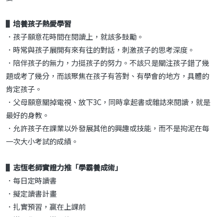
▌培養孩子熱愛學習
．孩子願意花時間在閱讀上，就該多鼓勵。
．時常與孩子展開有來有往的對話，刺激孩子的思考深度。
．陪伴孩子的無力，力挺孩子的努力。不該只是關注孩子錯了幾
題或考了幾分，而該聚焦在孩子有答對、有學會的地方，具體的
肯定孩子。
．父母願意關掉電視、放下3C，同時拿起書或雜誌來閱讀，就是
最好的身教。
．允許孩子在課業以外發展其他的興趣或技能，而不是拘泥在每
一次大小考試的成績。
▌志恆老師實證力推「學霸養成術」
．每日定時讀書
．擬定讀書計畫
．扎實預習，贏在上課前