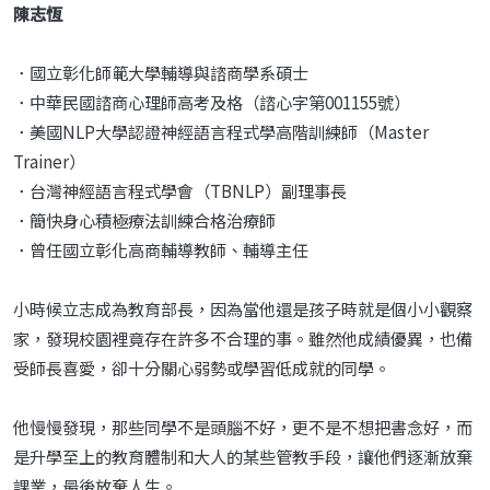
陳志恆
．國立彰化師範大學輔導與諮商學系碩士
．中華民國諮商心理師高考及格（諮心字第001155號）
．美國NLP大學認證神經語言程式學高階訓練師（Master
Trainer）
．台灣神經語言程式學會（TBNLP）副理事長
．簡快身心積極療法訓練合格治療師
．曾任國立彰化高商輔導教師、輔導主任
小時候立志成為教育部長，因為當他還是孩子時就是個小小觀察
家，發現校園裡竟存在許多不合理的事。雖然他成績優異，也備
受師長喜愛，卻十分關心弱勢或學習低成就的同學。
他慢慢發現，那些同學不是頭腦不好，更不是不想把書念好，而
是升學至上的教育體制和大人的某些管教手段，讓他們逐漸放棄
課業，最後放棄人生。