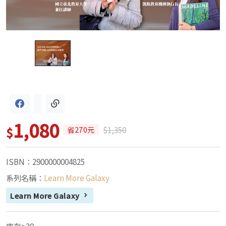
1,080
$
$1,350
省270元
ISBN：2900000004825
系列名稱：
Learn More Galaxy
Learn More Galaxy
庫存>30