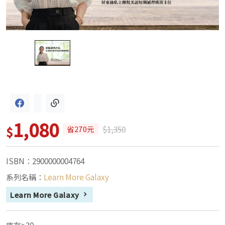
1,080
$
$1,350
省270元
ISBN：2900000004764
系列名稱：
Learn More Galaxy
Learn More Galaxy
庫存>30