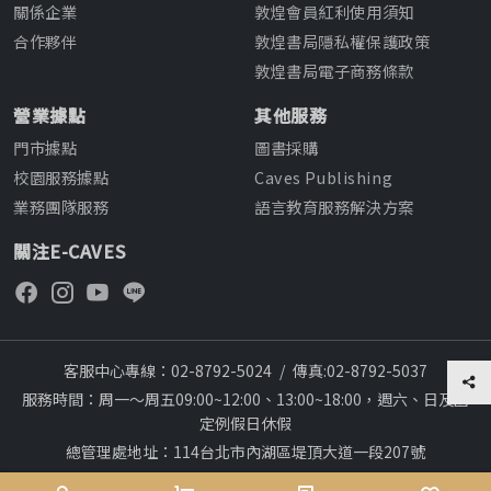
關係企業
敦煌會員紅利使用須知
合作夥伴
敦煌書局隱私權保護政策
敦煌書局電子商務條款
營業據點
其他服務
門市據點
圖書採購
校園服務據點
Caves Publishing
業務團隊服務
語言教育服務解決方案
關注E-CAVES
客服中心專線：02-8792-5024
/
傳真:02-8792-5037
服務時間：周一～周五09:00~12:00、13:00~18:00，週六、日及國
定例假日休假
總管理處地址：114台北市內湖區堤頂大道一段207號
本網站建議採用chrome瀏覽器,瀏覽更順暢