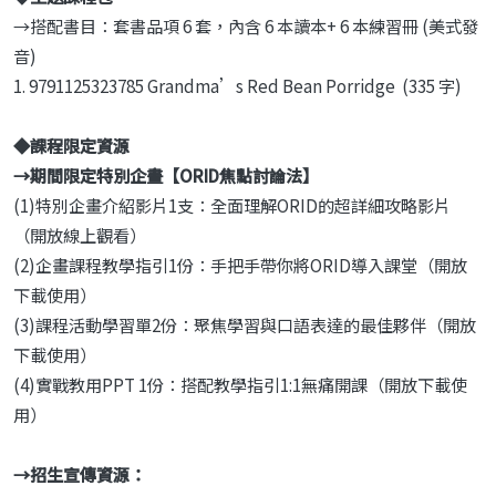
→搭配書目：套書品項 6 套，內含 6 本讀本+ 6 本練習冊 (美式發
音)
1. 9791125323785 Grandma’s Red Bean Porridge (335 字)
◆
課程限定資源
→
期間限定特別企畫【
ORID
焦點討論法】
(1)特別企畫介紹影片1支：全面理解ORID的超詳細攻略影片
（開放線上觀看）
(2)企畫課程教學指引1份：手把手帶你將ORID導入課堂（開放
下載使用）
(3)課程活動學習單2份：聚焦學習與口語表達的最佳夥伴（開放
下載使用）
(4)實戰教用PPT 1份：搭配教學指引1:1無痛開課（開放下載使
用）
→
招生宣傳資源：