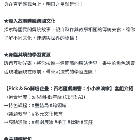
身在百老匯舞台上，明日之星就是你！
★
深入故事體驗跨國文化
探索跨國民間傳統故事，親自製作與故事相關的傳統美食，讓你
了解不同文化，連結與世界的橋樑！
★
身臨其境的學習資源
透過互動光碟，將你拉進一個閱讀的魔法世界，書中的角色活靈
活現地展現在眼前，帶來沉浸式的學習歷險！
【
Pick & Go
開班企畫：百老匯戲劇營：小小表演家】套組介紹
→適合程度：幼兒園-低年級 (CEFR: A1)
→特色課程：#雙結局 #跨領域
→議題教學：#多元文化教育
→亮點活動：#戲劇展演 #手工 #律動 #烹飪
◆
主題課程包