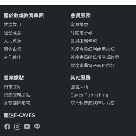
關於敦煌教育集團
會員服務
敦煌歲月
會員權益
經營理念
訂閱電子報
人力資源
會員服務條款
關係企業
敦煌會員紅利使用須知
合作夥伴
敦煌書局隱私權保護政策
敦煌書局電子商務條款
營業據點
其他服務
門市據點
圖書採購
校園服務據點
Caves Publishing
業務團隊服務
語言教育服務解決方案
關注E-CAVES