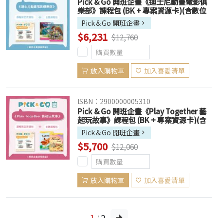
Pick & Go 開班企畫《迪士尼動畫電影俱
樂部》課程包 (BK + 專案資源卡)(含數位
資源，售出恕不退換)
Pick＆Go 開班企畫
$6,231
$12,760
放入購物車
加入喜愛清單
ISBN：2900000005310
Pick & Go 開班企畫《Play Together 藝
起玩故事》課程包 (BK + 專案資源卡)(含
數位資源，售出恕不退換)
Pick＆Go 開班企畫
$5,700
$12,060
放入購物車
加入喜愛清單
1
2
/