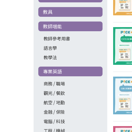
教具
教師增能
教師參考用書
語言學
教學法
專業英語
商務 / 職場
觀光 / 餐飲
航空 / 地勤
金融 / 保險
電腦 / 科技
工程 / 機械