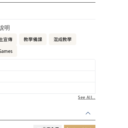
說明
生宣傳
教學備課
混成教學
Games
See All...