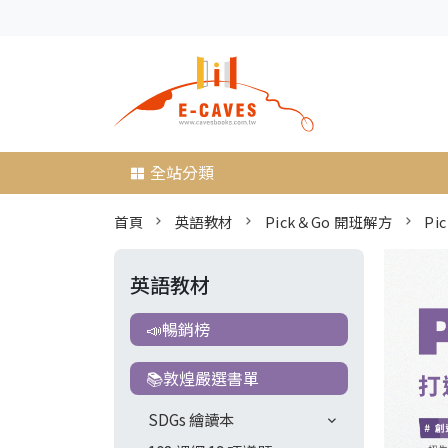
全站分類
首頁
英語教材
Pick＆Go 開班解方
Pi
英語教材
📣暢銷榜
📚敦煌嚴選書單
SDGs 繪讀本