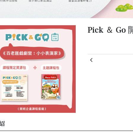
Pick ＆ G
紹