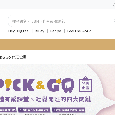
Hey Duggee
|
Bluey
|
Peppa
|
Feel the world
ck＆Go 開班企畫