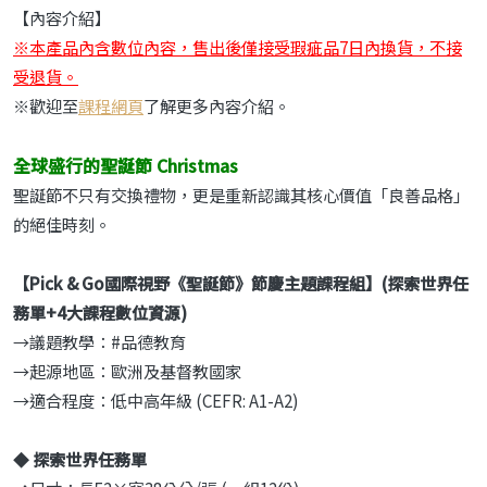
【內容介紹】
※本產品內含數位內容，售出後僅接受瑕疵品7日內換貨，不接
受退貨。
※歡迎至
課程網頁
了解更多內容介紹。
全球盛行的聖誕節 Christmas
聖誕節不只有交換禮物，更是重新認識其核心價值「良善品格」
的絕佳時刻。
【Pick & Go國際視野《聖誕節》節慶主題課程組】(探索世界任
務單+4大課程數位資源)
→議題教學：#品德教育
→起源地區：歐洲及基督教國家
→適合程度：低中高年級 (CEFR: A1-A2)
◆
探索世界任務單