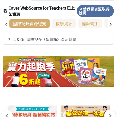
Caves WebSource for Teachers 已上
點我看資源取得
架資源
說明
國際視野資源總覽
教學資源
備課幫手
增能
Pick & Go 國際視野《聖誕節》資源總覽