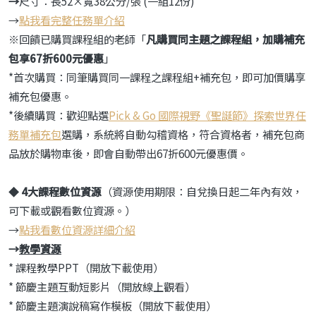
→
尺寸：長52×寬38公分/張 (一組12份)
→
點我看完整任務單介紹
※回饋已購買課程組的老師「
凡購買同主題之課程組，加購補充
包享67折600元優惠
」
*首次購買：同筆購買同一課程之課程組+補充包，即可加價購享
補充包優惠。
*後續購買：歡迎點選
Pick & Go 國際視野《聖誕節》探索世界任
務單補充包
選購，系統將自動勾稽資格，符合資格者，補充包商
品放於購物車後，即會自動帶出67折600元優惠價。
◆
4
大課程數位資源
（資源使用期限：自兌換日起二年內有效，
可下載或觀看數位資源。）
→
點我看數位資源詳細介紹
→
教學資源
* 課程教學PPT（開放下載使用）
* 節慶主題互動短影片（開放線上觀看）
* 節慶主題演說稿寫作模板（開放下載使用）