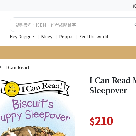
Hey Duggee
|
Bluey
|
Peppa
|
Feel the world
I Can Read
I Can Read 
Sleepover
210
$