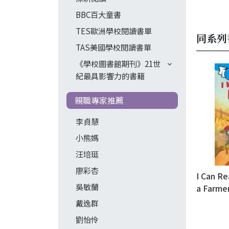
BBC百大童書
TES歐洲學校閱讀書單
同系列
TAS美國學校閱讀書單
《學校圖書館期刊》21世
紀最具影響力的書籍
親職專家推薦
李貞慧
小熊媽
汪培珽
廖彩杏
I Can Re
吳敏蘭
a Farme
戴逸群
劉怡伶