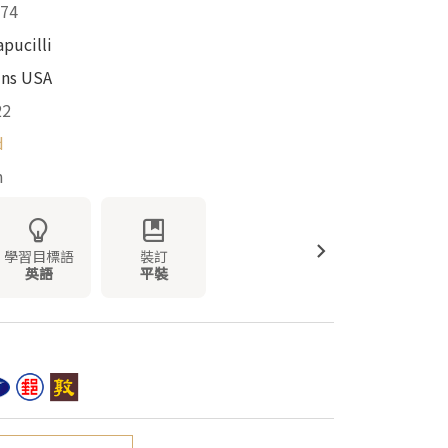
74
apucilli
ins USA
22
d
m
學習目標語
裝訂
英語
平裝