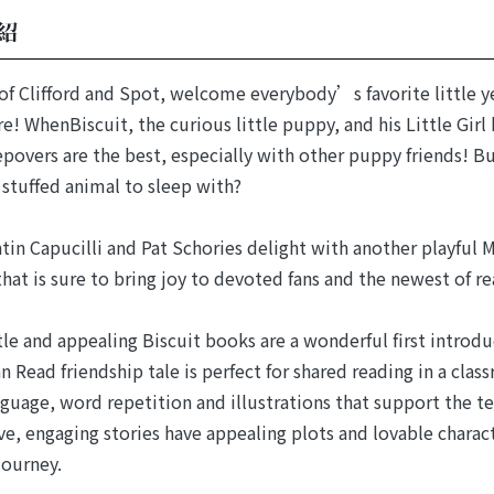
紹
 of Clifford and Spot, welcome everybody’s favorite little y
e! WhenBiscuit, the curious little puppy, and his Little Gir
epovers are the best, especially with other puppy friends! Bu
a stuffed animal to sleep with?
atin Capucilli and Pat Schories delight with another playful 
that is sure to bring joy to devoted fans and the newest of re
le and appealing Biscuit books are a wonderful first introduc
Can Read friendship tale is perfect for shared reading in a cla
nguage, word repetition and illustrations that support the te
ve, engaging stories have appealing plots and lovable charac
journey.