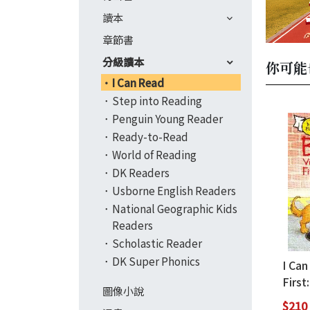
讀本
章節書
分級讀本
你可能
I Can Read
Step into Reading
Penguin Young Reader
Ready-to-Read
World of Reading
DK Readers
Usborne English Readers
National Geographic Kids
Readers
Scholastic Reader
DK Super Phonics
I Ca
First:
圖像小說
the 
$210