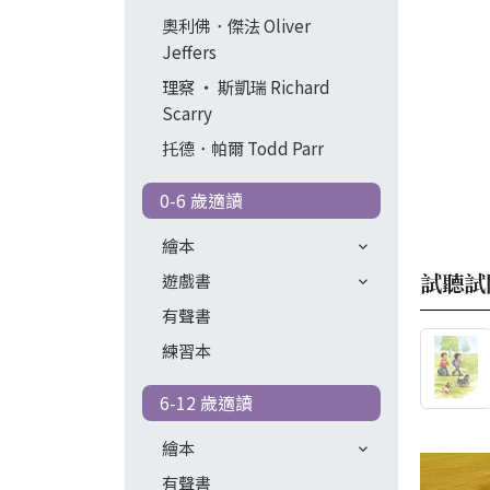
奧利佛．傑法 Oliver
Jeffers
理察 ‧ 斯凱瑞 Richard
Scarry
托德．帕爾 Todd Parr
0-6 歲適讀
繪本
試聽試
遊戲書
有聲書
練習本
6-12 歲適讀
繪本
有聲書