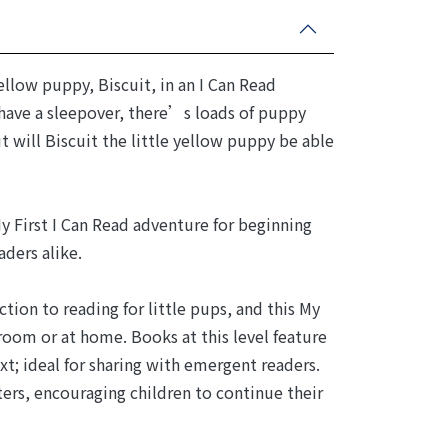
ellow puppy, Biscuit, in an I Can Read
l have a sleepover, there’s loads of puppy
t will Biscuit the little yellow puppy be able
My First I Can Read adventure for beginning
aders alike.
tion to reading for little pups, and this My
ssroom or at home. Books at this level feature
xt; ideal for sharing with emergent readers.
ters, encouraging children to continue their