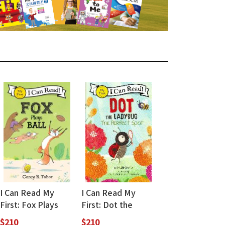
I Can Read My
I Can Read My
First: Fox Plays
First: Dot the
Ball
Ladybug: The
$210
$210