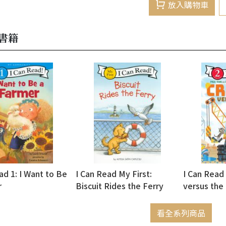
放入購物車
書籍
ad 1: I Want to Be
I Can Read My First:
I Can Read 
r
Biscuit Rides the Ferry
versus the
看全系列商品