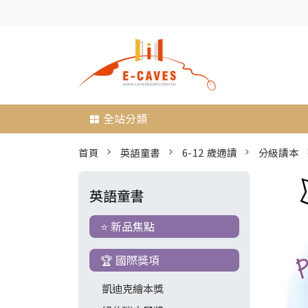
全站分類
首頁
英語童書
6-12 歲適讀
分級讀本
英語童書
⭐ 新品焦點
🏆 國際獎項
凱迪克繪本獎