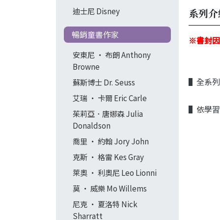
迪士尼 Disney
系列介
暢銷童書作家
※書封因
安東尼 ‧ 布朗 Anthony
Browne
▌全系列
蘇斯博士 Dr. Seuss
艾瑞 ‧ 卡爾 Eric Carle
▌依學習
茱莉亞．唐娜森 Julia
Donaldson
喬里 ‧ 約翰 Jory John
克斯 ‧ 格雷 Kes Gray
萊奧 ‧ 利奧尼 Leo Lionni
莫 ‧ 威樂 Mo Willems
尼克 ‧ 夏洛特 Nick
Sharratt