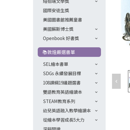
紐伯瑞文學獎
國際安徒生獎
美國圖書館推薦童書
美國蘇斯博士獎
Openbook 好書獎
📚敦煌嚴選書單
SEL繪本書單
SDGs 永續發展目標
108課綱19議題選書
雙語教育英語繪讀本
STEAM教育系列
幼兒英語融入教學繪讀本
從繪本學習成長5大力
深耕閱讀