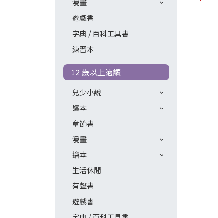
漫畫
遊戲書
字典 / 百科工具書
練習本
12 歲以上適讀
兒少小說
讀本
章節書
漫畫
繪本
生活休閒
有聲書
遊戲書
字典 / 百科工具書