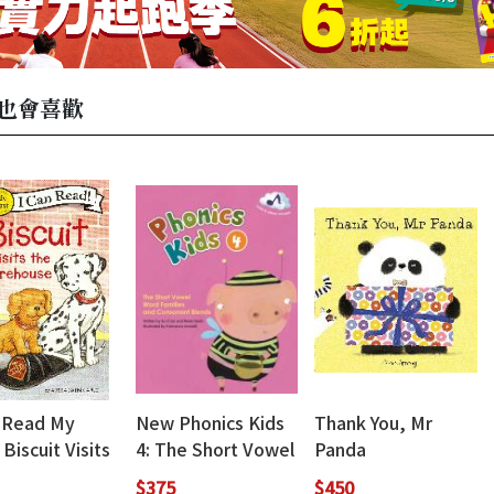
也會喜歡
n Read My
New Phonics Kids
Thank You, Mr
 Biscuit Visits
4: The Short Vowel
Panda
Firehouse
Word Families and
$375
$450