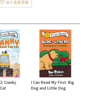
加入喜愛清單
2: Cranky
I Can Read My First: Big
 Cat
Dog and Little Dog
Getting in Trouble