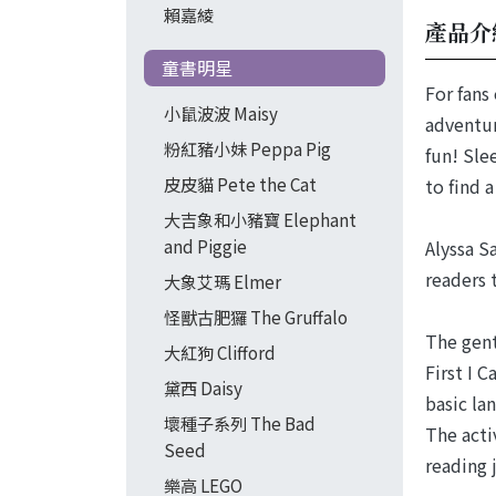
賴嘉綾
產品介
童書明星
For fans
小鼠波波 Maisy
adventur
粉紅豬小妹 Peppa Pig
fun! Sle
皮皮貓 Pete the Cat
to find 
大吉象和小豬寶 Elephant
and Piggie
Alyssa S
readers 
大象艾瑪 Elmer
怪獸古肥玀 The Gruffalo
The gent
大紅狗 Clifford
First I 
黛西 Daisy
basic la
壞種子系列 The Bad
The acti
Seed
reading 
樂高 LEGO