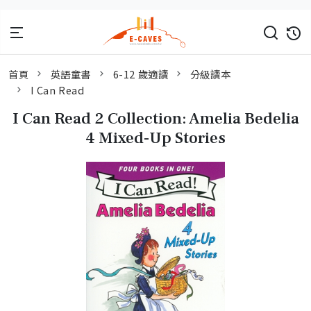
首頁
英語童書
6-12 歲適讀
分級讀本
I Can Read
I Can Read 2 Collection: Amelia Bedelia
4 Mixed-Up Stories