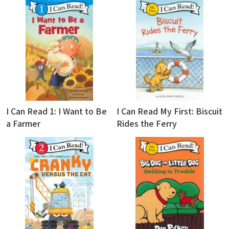
I Can Read 1: I Want to Be
I Can Read My First: Biscuit
a Farmer
Rides the Ferry