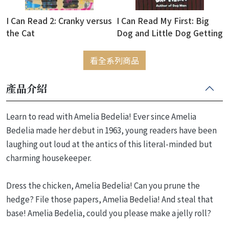
I Can Read 2: Cranky versus
I Can Read My First: Big
the Cat
Dog and Little Dog Getting
in Trouble
看全系列商品
產品介紹
Learn to read with Amelia Bedelia! Ever since Amelia
Bedelia made her debut in 1963, young readers have been
laughing out loud at the antics of this literal-minded but
charming housekeeper.
Dress the chicken, Amelia Bedelia! Can you prune the
hedge? File those papers, Amelia Bedelia! And steal that
base! Amelia Bedelia, could you please make a jelly roll?