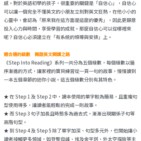
感。對於英語初學的孩子，很重要的關鍵是「自信心」，自信心
可以讓一個完全不懂英文的小朋友立刻對英文狂熱，在他小小的
心靈中，會認為「原來我在這方面是這麼的優秀」，因此更願意
投入心力與時間，享受學習的成就。那麼自信心可以從哪裡來
呢？自信心必須建立在「有系統的領導與安排」上。
選合適的級數 開啟英文閱讀之路
《Step Into Reading》系列一共分為五個級數，每個級數以循
序漸進的方式，讓家裡的寶貝練習從一頁一句的故事，慢慢讀到
一本五個章節的迷你小說。這五個級數分別有其特色。
★ 在 Step 1 及 Step 2 中，讀本使用的單字較為簡易，且重複句
型使用得多，讓讀者能輕鬆的完成一則故事。
★ 而 Step 3 句子加長且時態多為過去式，漸漸出現關係子句等
高階句型。
★ 到 Step 4 及 Step 5 除了單字加深、句型多元外，也開始讓小
讀者接觸更多領域，如登聖母峰、埃及金字塔、外太空探險等主