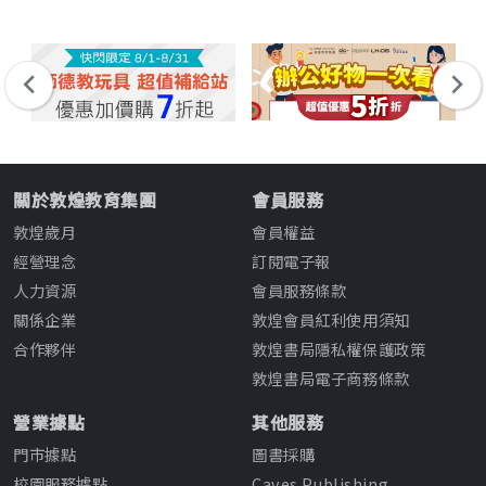
Co
關於敦煌教育集團
會員服務
敦煌歲月
會員權益
經營理念
訂閱電子報
人力資源
會員服務條款
關係企業
敦煌會員紅利使用須知
合作夥伴
敦煌書局隱私權保護政策
敦煌書局電子商務條款
營業據點
其他服務
門市據點
圖書採購
校園服務據點
Caves Publishing