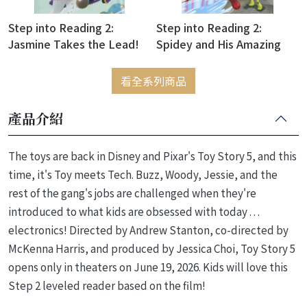
Step into Reading 2:
Step into Reading 2:
Jasmine Takes the Lead!
Spidey and His Amazing
(Disney Princess)
Friends: House-Sitting at
Tony's
看全系列商品
產品介紹
The toys are back in Disney and Pixar's Toy Story 5, and this
time, it's Toy meets Tech. Buzz, Woody, Jessie, and the
rest of the gang's jobs are challenged when they're
introduced to what kids are obsessed with today . . .
electronics! Directed by Andrew Stanton, co-directed by
McKenna Harris, and produced by Jessica Choi, Toy Story 5
opens only in theaters on June 19, 2026. Kids will love this
Step 2 leveled reader based on the film!