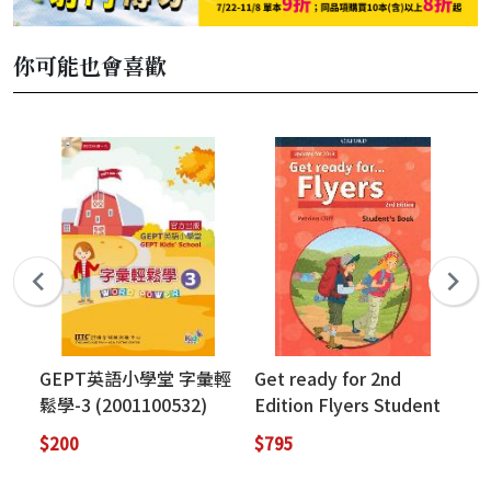
你可能也會喜歡
GEPT英語小學堂 字彙輕
Get ready for 2nd
Pe
鬆學-3 (2001100532)
Edition Flyers Student
Re
(Qrcode版)
Book (with Audio
1:
$200
$795
$2
Download access code)
Su
(updated for 2018)
Do