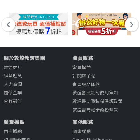
關於敦煌教育集團
會員服務
敦煌歲月
會員權益
經營理念
訂閱電子報
人力資源
會員服務條款
關係企業
敦煌會員紅利使用須知
合作夥伴
敦煌書局隱私權保護政策
敦煌書局電子商務條款
營業據點
其他服務
門市據點
圖書採購
校園服務據點
Caves Publishing