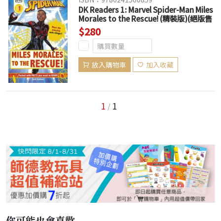
DK Readers 1: Marvel Spider-Man Miles
Morales to the Rescue! (精裝版)(絕版售
完為止)
$280
放入購物車
加入收藏
1
1
/
你可能也會喜歡