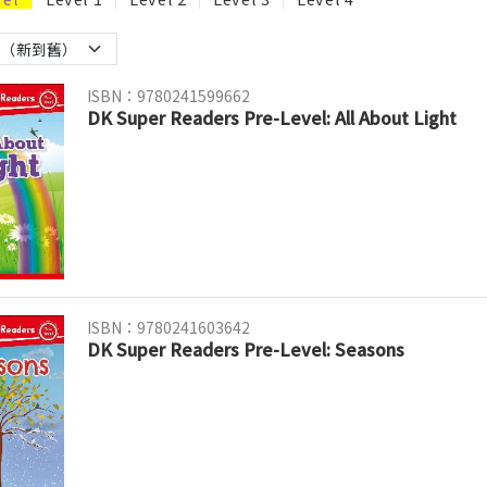
ISBN：9780241599662
DK Super Readers Pre-Level: All About Light
ISBN：9780241603642
DK Super Readers Pre-Level: Seasons