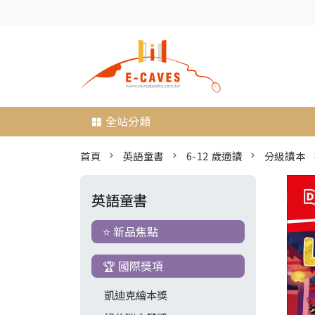
全站分類
首頁
英語童書
6-12 歲適讀
分級讀本
英語童書
⭐ 新品焦點
🏆 國際獎項
凱迪克繪本獎