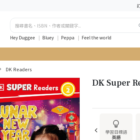
Hey Duggee
|
Bluey
|
Peppa
|
Feel the world
DK Readers
DK Super R
學習目標語
英語