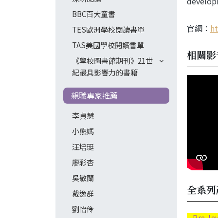
developi
BBC百大童書
官網：
ht
TES歐洲學校閱讀書單
TAS美國學校閱讀書單
相關影
《學校圖書館期刊》21世
紀最具影響力的書籍
親職專家推薦
李貞慧
小熊媽
汪培珽
廖彩杏
吳敏蘭
全系列
戴逸群
劉怡伶
Pre-le