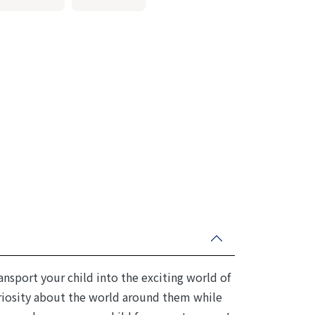
ansport your child into the exciting world of
uriosity about the world around them while