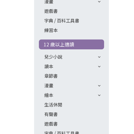
漫畫
遊戲書
字典 / 百科工具書
練習本
12 歲以上適讀
兒少小說
讀本
章節書
漫畫
繪本
生活休閒
有聲書
遊戲書
字典 / 百科工具書