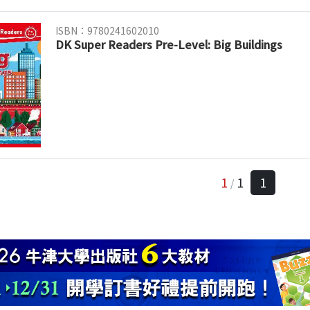
ISBN：9780241602010
DK Super Readers Pre-Level: Big Buildings
1
1
1
/