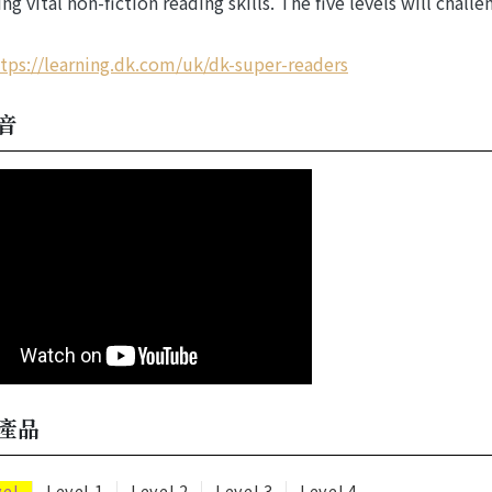
ng vital non-fiction reading skills. The five levels will chal
tps://learning.dk.com/uk/dk-super-readers
音
產品
vel
Level 1
Level 2
Level 3
Level 4