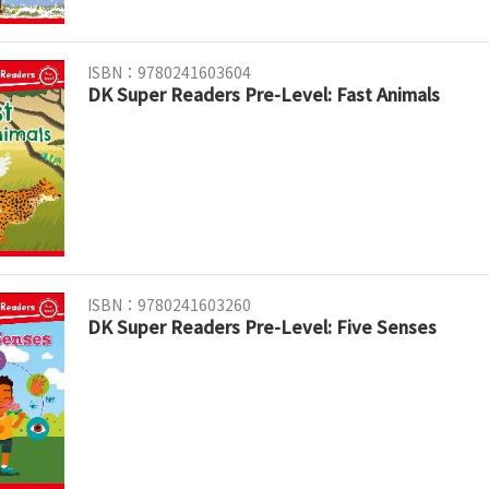
ISBN：9780241603604
DK Super Readers Pre-Level: Fast Animals
ISBN：9780241603260
DK Super Readers Pre-Level: Five Senses