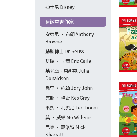
迪士尼 Disney
暢銷童書作家
安東尼 ‧ 布朗 Anthony
Browne
蘇斯博士 Dr. Seuss
艾瑞 ‧ 卡爾 Eric Carle
茱莉亞．唐娜森 Julia
Donaldson
喬里 ‧ 約翰 Jory John
克斯 ‧ 格雷 Kes Gray
萊奧 ‧ 利奧尼 Leo Lionni
莫 ‧ 威樂 Mo Willems
尼克 ‧ 夏洛特 Nick
Sharratt