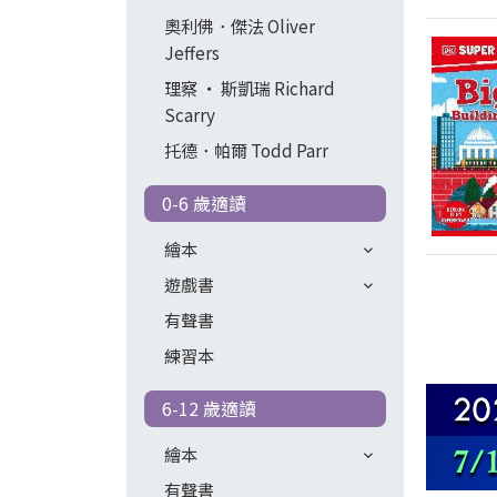
奧利佛．傑法 Oliver
Jeffers
理察 ‧ 斯凱瑞 Richard
Scarry
托德．帕爾 Todd Parr
0-6 歲適讀
繪本
遊戲書
有聲書
練習本
6-12 歲適讀
繪本
有聲書