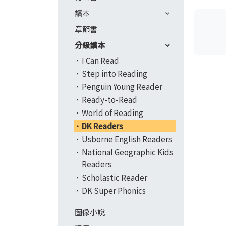
讀本
章節書
分級讀本
I Can Read
Step into Reading
Penguin Young Reader
Ready-to-Read
World of Reading
DK Readers
Usborne English Readers
National Geographic Kids
Readers
Scholastic Reader
DK Super Phonics
圖像小說