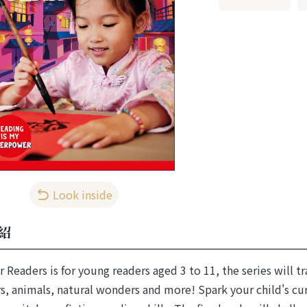
Look inside
紹
 Readers is for young readers aged 3 to 11, the series will tr
s, animals, natural wonders and more! Spark your child's c