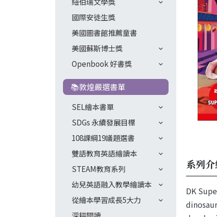
紐伯瑞文學獎
國際安徒生獎
美國圖書館推薦童書
美國蘇斯博士獎
Openbook 好書獎
📚敦煌嚴選書單
SEL繪本書單
SDGs 永續發展目標
108課綱19議題選書
雙語教育英語繪讀本
系列介
STEAM教育系列
幼兒英語融入教學繪讀本
DK Super
從繪本學習成長5大力
dinosaur
深耕閱讀