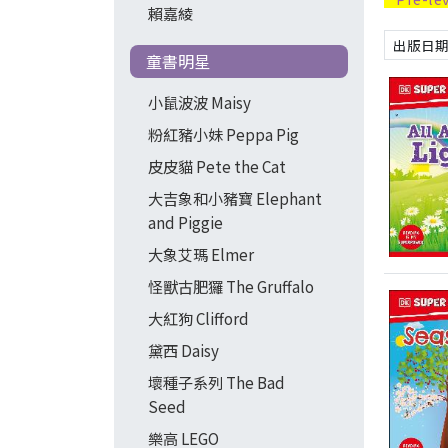
賴嘉綾
童書明星
小鼠波波 Maisy
粉紅豬小妹 Peppa Pig
皮皮貓 Pete the Cat
大吉象和小豬寶 Elephant
and Piggie
大象艾瑪 Elmer
怪獸古肥玀 The Gruffalo
大紅狗 Clifford
黛西 Daisy
壞種子系列 The Bad
Seed
樂高 LEGO