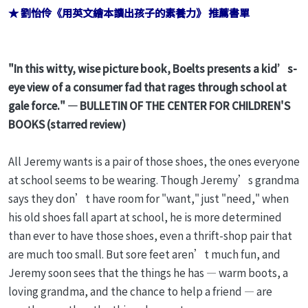
★ 劉怡伶《用英文繪本讀出孩子的素養力》 推薦書單
"In this witty, wise picture book, Boelts presents a kid’s-
eye view of a consumer fad that rages through school at
gale force." — BULLETIN OF THE CENTER FOR CHILDREN'S
BOOKS (starred review)
All Jeremy wants is a pair of those shoes, the ones everyone
at school seems to be wearing. Though Jeremy’s grandma
says they don’t have room for "want," just "need," when
his old shoes fall apart at school, he is more determined
than ever to have those shoes, even a thrift-shop pair that
are much too small. But sore feet aren’t much fun, and
Jeremy soon sees that the things he has — warm boots, a
loving grandma, and the chance to help a friend — are