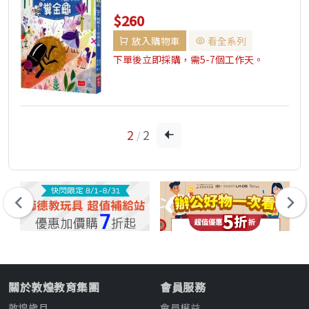
美好的創作 Cindy Wume x 尤淑瑜 x
$260
楊宛靜 x 右...
放入購物車
看全系列
下單後立即採購，需5-7個工作天。
2
2
/
關於敦煌教育集團
會員服務
敦煌歲月
會員權益