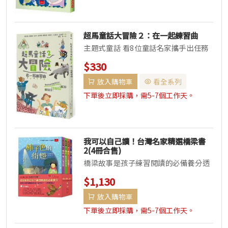
超馬童話大冒險２：在一起練習曲
主題式童話 看8位童話名家攜手出任務
馬拉松長跑X挑戰8場次 第二場 ～合作
$330
～ 你會怎麼寫，關於...
放入購物車
看全系列
下單後立即採購，需5-7個工作天。
我可以自己讀！台灣名家精選橋梁書
2(4冊合售)
橋梁故事是孩子練習閱讀的必備養分透
過故事累積閱讀成就感，陪伴孩子一同
$1,130
學習成長！５大特色 ★每本文字量...
放入購物車
下單後立即採購，需5-7個工作天。