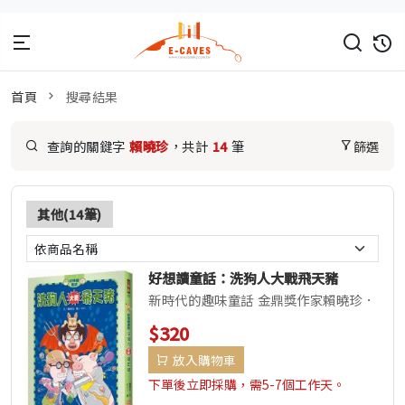
首頁
搜尋結果
查詢的關鍵字
賴曉珍
，共計
14
筆
篩選
其他(14筆)
好想讀童話：洗狗人大戰飛天豬
新時代的趣味童話 金鼎獎作家賴曉珍．
「好想讀童話」系列 帶你進入天馬行空
$320
的幽默國度，享受歡快無比的...
放入購物車
下單後立即採購，需5-7個工作天。