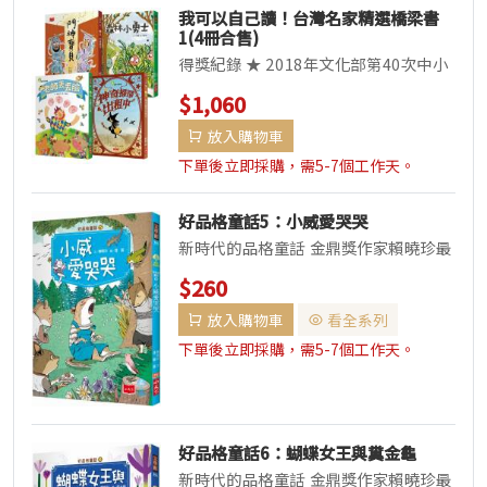
我可以自己讀！台灣名家精選橋梁書
1(4冊合售)
得獎紀錄 ★ 2018年文化部第40次中小
學生優良讀物評選推介評選活動-文學類
$1,060
★ 臺北市兒童深耕...
放入購物車
下單後立即採購，需5-7個工作天。
好品格童話5：小威愛哭哭
新時代的品格童話 金鼎獎作家賴曉珍最
美好的創作 Cindy Wume x 尤淑瑜 x
$260
楊宛靜 x 右...
放入購物車
看全系列
下單後立即採購，需5-7個工作天。
好品格童話6：蝴蝶女王與糞金龜
新時代的品格童話 金鼎獎作家賴曉珍最