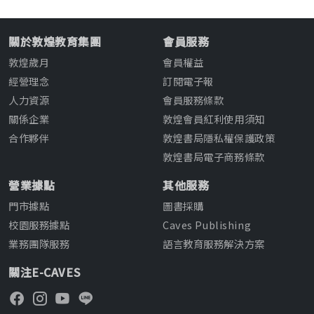
關於敦煌教育集團
會員服務
敦煌歲月
會員權益
經營理念
訂閱電子報
人力資源
會員服務條款
關係企業
敦煌會員紅利使用須知
合作夥伴
敦煌書局隱私權保護政策
敦煌書局電子商務條款
營業據點
其他服務
門市據點
圖書採購
校園服務據點
Caves Publishing
業務團隊服務
語言教育服務解決方案
關注E-CAVES