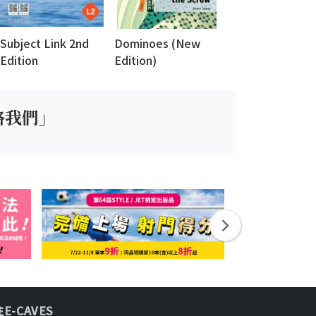
Subject Link 2nd
Dominoes (New
Get the Point
Edition
Edition)
絡我們」
E-CAVES