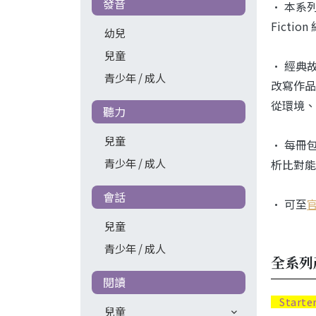
發音
• 本系列包
Ficti
幼兒
兒童
• 經典故
青少年 / 成人
改寫作品
從環境、
聽力
兒童
• 每冊
青少年 / 成人
析比對能
會話
• 可至
兒童
青少年 / 成人
全系列
閱讀
Starte
兒童