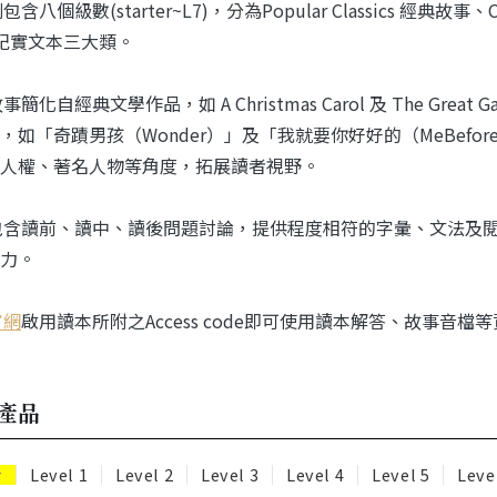
含八個級數(starter~L7)，分為Popular Classics 經典故事、Con
on 紀實文本三大類。
事簡化自經典文學作品，如 A Christmas Carol 及 The Gr
，如「奇蹟男孩（Wonder）」及「我就要你好好的（MeBefo
人權、著名人物等角度，拓展讀者視野。
包含讀前、讀中、讀後問題討論，提供程度相符的字彙、文法及閱讀理解
力。
官網
啟用讀本所附之Access code即可使用讀本解答、故事音檔
產品
r
Level 1
Level 2
Level 3
Level 4
Level 5
Leve