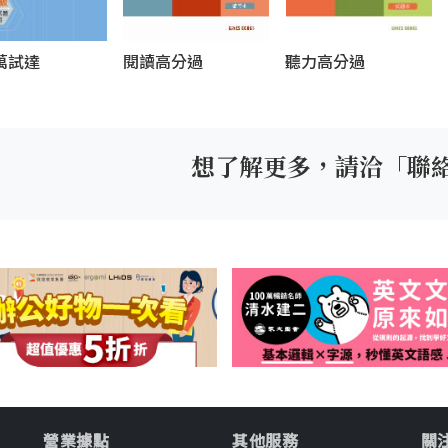
萬試達
閱讀高分過
聽力高分過
想了解更多，請洽「聯
營業據點
其他服務
關注