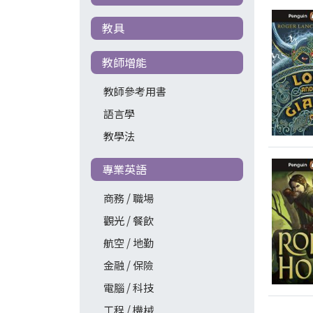
教具
教師增能
教師參考用書
語言學
教學法
專業英語
商務 / 職場
觀光 / 餐飲
航空 / 地勤
金融 / 保險
電腦 / 科技
工程 / 機械