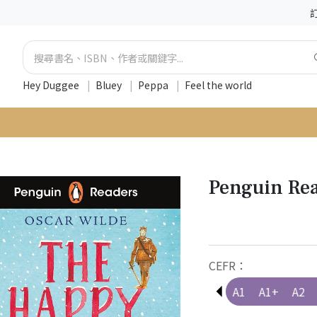
Hey Duggee
|
Bluey
|
Peppa
|
Feel the world
Penguin Rea
CEFR：
Pre-A1
A1
A1+
A2