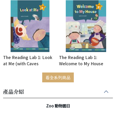
The Reading Lab 1: Look
The Reading Lab 1:
at Me (with Caves
Welcome to My House
WebSource)
(with Caves WebSource)
看全系列商品
產品介紹
Zoo 動物園日