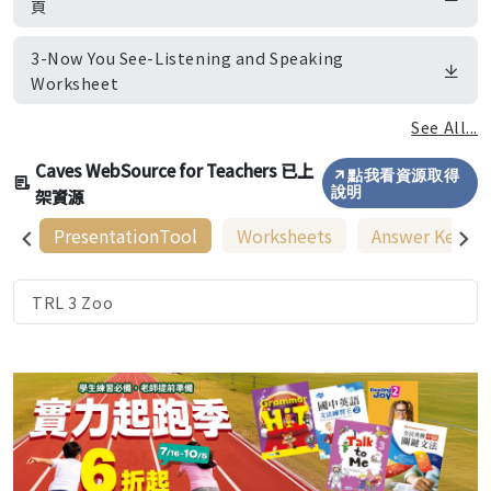
頁
3-Now You See-Listening and Speaking
Worksheet
See All...
Caves WebSource for Teachers 已上
點我看資源取得
架資源
說明
PresentationTool
Worksheets
Answer Keys
TRL 3 Zoo