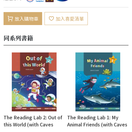
放入購物車
加入喜愛清單
同系列書籍
The Reading Lab 2: Out of
The Reading Lab 1: My
this World (with Caves
Animal Friends (with Caves
WebSource)
WebSource)