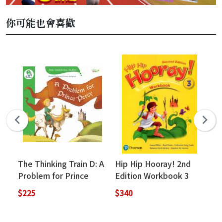
你可能也會喜歡
The Thinking Train D: A
Hip Hip Hooray! 2nd
Si
Problem for Prince
Edition Workbook 3
(w
Percy (with
(with Audio QR Code)
We
$225
$340
$2
APP+Online Game
Access Code)