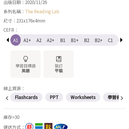
出版日期：2020/11/26
系列名稱：
The Reading Lab
尺寸：231x176x4mm
CEFR：
e-A1
A1
A1+
A2
A2+
B1
B1+
B2
B2+
C1
C1+
學習目標語
裝訂
英語
平裝
線上資源：
Flashcards
PPT
Worksheets
學習者資
庫存>30
運送方式：