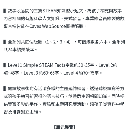
▌故事段落間的三篇STEAM知識型小短文，為孩子補充與故事
內容相關的有趣科學人文知識。美式發音，專業錄音員錄製的故
事音檔皆能在Caves WebSource隨播隨聽。
▌全系列共四個級數（1、2、3、4），每個級數各六本，全系列
共24本精美讀本。
▌Level 1 Simple STEAM Facts字數約30~35字、Level 2約
40~45字、Level 3 約60~65字、Level 4 約70~75字。
▌閱讀故事後附有活潑多樣的主題延伸練習，透過聽說讀寫等方
式讓孩子練習新習得的語言技巧，並熟悉主題相關知識。同時提
供豐富多彩的手作、實驗和主題研究等活動，讓孩子從實作中學
習及培養獨立思維。
【單元導覽】