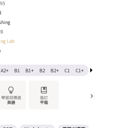
95
d
shing
28
ing Lab
m
A2+
B1
B1+
B2
B2+
C1
C1+
C2
Elementary
學習目標語
裝訂
英語
平裝