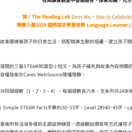
賀！The Reading Lab
Deer Me
、
Hao to Celebrat
雙雙入圍2024 國際語言學習者獎 Language Learner L
故事圍繞著孩子的日常生活，搭配精美生動的插畫，建立孩子閱
落間的三篇STEAM知識型小短文，為孩子補充與故事內容相關
檔皆能在Caves WebSource隨播隨聽。
共四個級數（1、2、3、4），每個級數各六本，全系列共24本
 1 Simple STEAM Facts字數約30~35字、Level 2約40~45字、Le
事後附有活潑多樣的主題延伸練習，透過聽說讀寫等方式讓孩子
提供豐富多彩的手作、實驗和主題研究等活動，讓孩子從實作中