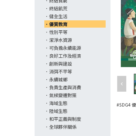
終結貧窮
終結飢荒
健全生活
優質教育
性別平等
潔淨水資源
可負擔永續能源
良好工作及經濟
創新與建設
消弭不平等
永續城鄉
負責生產與消費
氣候變遷對策
海域生態
#SDG4
陸域生態
和平正義與制度
全球夥伴關係