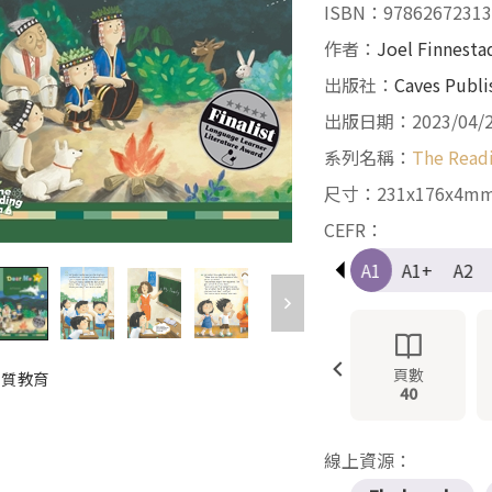
ISBN：97862672313
作者：
Joel Finnesta
出版社：
Caves Publi
出版日期：2023/04/
系列名稱：
The Read
尺寸：231x176x4m
CEFR：
Pre-A1
A1
A1+
A2
頁數
 優質教育
40
線上資源：