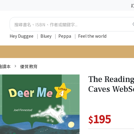
Hey Duggee
|
Bluey
|
Peppa
|
Feel the world
 繪讀本
優質教育
The Reading
Caves WebS
195
$