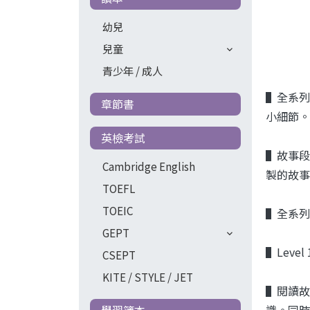
幼兒
兒童
青少年 / 成人
▌全系列
章節書
小細節。
英檢考試
▌故事段
Cambridge English
製的故事音
TOEFL
TOEIC
▌全系列
GEPT
▌Level
CSEPT
KITE / STYLE / JET
▌閱讀故
識。同時
學習簿本