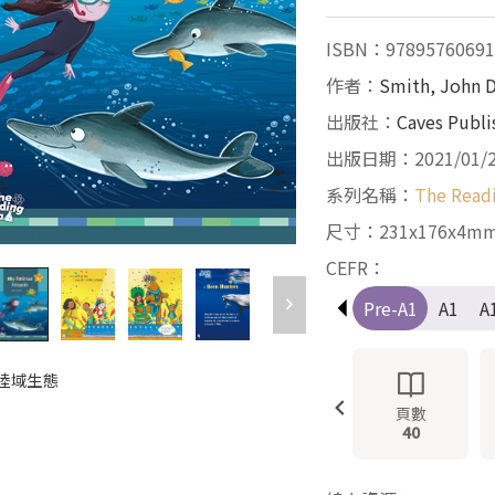
ISBN：97895760691
作者：
Smith, John 
出版社：
Caves Publi
出版日期：2021/01/
系列名稱：
The Read
尺寸：231x176x4m
CEFR：
Pre-A1
A1
A
5 陸域生態
頁數
40