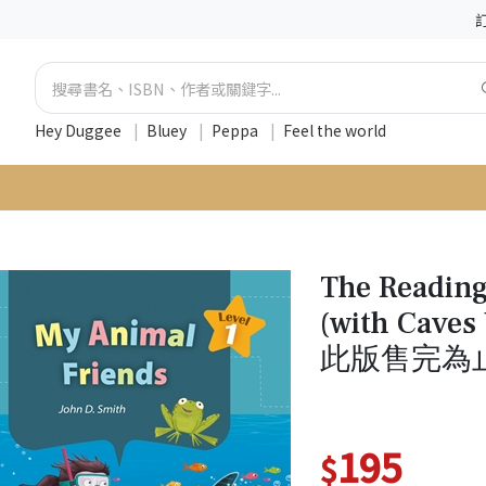
Hey Duggee
|
Bluey
|
Peppa
|
Feel the world
The Reading
(with Cav
此版售完為止
195
$