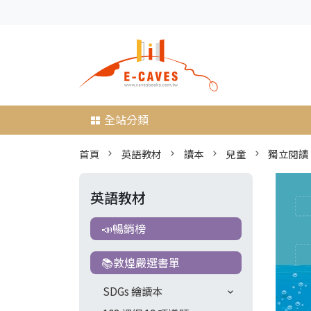
全站分類
首頁
英語教材
讀本
兒童
獨立閱讀
英語教材
📣暢銷榜
📚敦煌嚴選書單
SDGs 繪讀本