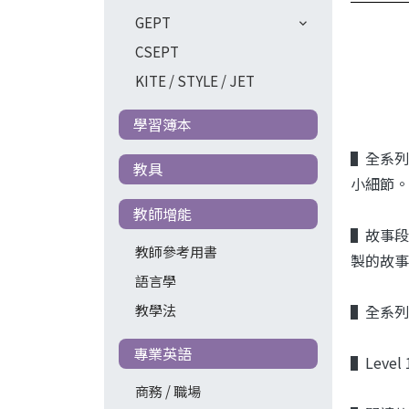
GEPT
CSEPT
KITE / STYLE / JET
學習簿本
▌全系列
教具
小細節。
教師增能
▌故事段
教師參考用書
製的故事音
語言學
教學法
▌全系列
專業英語
▌Level
商務 / 職場