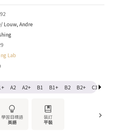
92
D/ Louw, Andre
shing
29
ing Lab
m
1+
A2
A2+
B1
B1+
B2
B2+
C1
C1+
C2
Ele
學習目標語
裝訂
英語
平裝