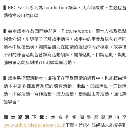
▌BBC Earth 系列為 non-fiction 讀本，共六個級數，主題包含
動植物及自然科學。
▌每本讀本在故事開始前有「Picture words」讀本人物及重點
詞彙介紹，引導孩子了解故事情境。故事中的字彙及語句在不同
讀本中反覆出現，讓英語能力在閱讀的過程中同步積累。故事後
所附的練習活動包含讀寫活動訓練、閱讀活動、口說活動、動動
腦思考活動及劍橋YLE測驗準備活動。
▌讀本另搭配活動本，讓孩子在享受閱讀的過程中，也能藉由活
動本中更多樣且有系統的練習活動：歌曲、閱讀活動、口說活
動、拼寫活動、寫作活動、聽力活動、動動腦思考活動，強化英
語學習！
讀本資源下載:
本系列相關學習資源可至
www.ladybirdeducation.co.uk
下載。若您在該網站未能搜尋到