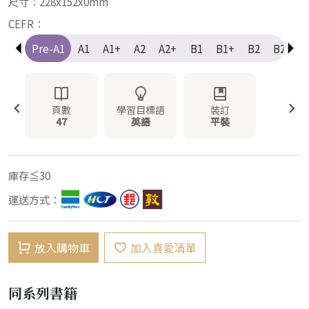
尺寸：228x152x0mm
CEFR：
Pre-A1
A1
A1+
A2
A2+
B1
B1+
B2
B2+
頁數
學習目標語
裝訂
47
英語
平裝
庫存≦30
運送方式：
放入購物車
加入喜愛清單
同系列書籍