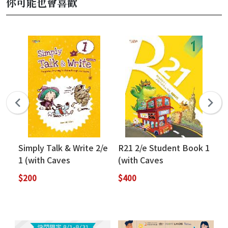
你可能也會喜歡
Simply Talk & Write 2/e
R21 2/e Student Book 1
Re
1 (with Caves
(with Caves
Ha
WebSource)
WebSource+Caves
$200
$400
$2
Online Practice)