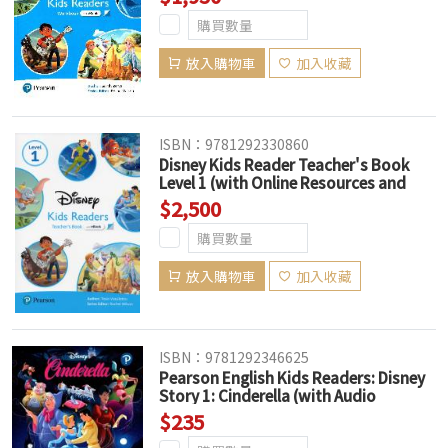
放入購物車
加入收藏
ISBN：9781292330860
Disney Kids Reader Teacher's Book
Level 1 (with Online Resources and
eBook)
$2,500
放入購物車
加入收藏
ISBN：9781292346625
Pearson English Kids Readers: Disney
Story 1: Cinderella (with Audio
Download Access Code) (American
$235
English)