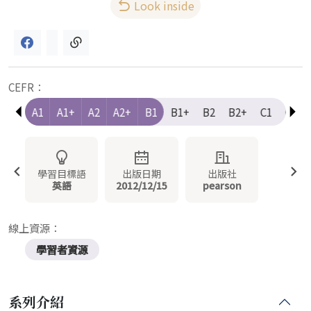
Look inside
CEFR：
e-A1
A1
A1+
A2
A2+
B1
B1+
B2
B2+
C1
C1+
學習目標語
出版日期
出版社
英語
2012/12/15
pearson
線上資源：
學習者資源
系列介紹