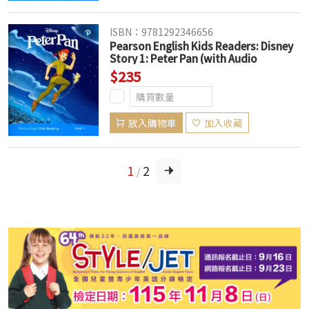
ISBN：9781292346656
Pearson English Kids Readers: Disney
Story 1: Peter Pan (with Audio
Download Access Code) (American
$235
English)
放入購物車
加入收藏
1
2
/