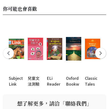
你可能也會喜歡
Subject
兒童文
ELi
Oxford
Classic
N
Link
法測驗
Reader
Bookw
Tales
Ph
2nd
本 (英語
s
orms
2nd
Ki
Edition
檢定系
Library
Edition
列)
(New
想了解更多，請洽「聯絡我們」
Edition)