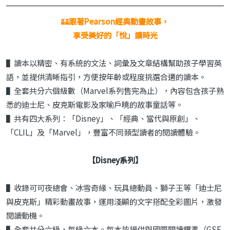
🏰
跟著Pearson經典動畫故事，
享受美好的「悅」讀時光
▌讀本以精密、有系統的文法、詞彙及文章結構幫助孩子學習英
語，並提供清晰指引，方便按年齡或程度挑選合適的讀本。
▌全套共分六個級數（Marvel系列售完為止），內容包含孩子熟
悉的迪士尼、皮克斯電影及家喻戶曉的故事童話等。
▌共有四大系列：「Disney」、「經典、當代與原創」、
「CLIL」及「Marvel」，豐富不同類型讀者的閱讀體驗。
【Disney系列】
▌收錄可可夜總會、冰雪奇緣、玩具總動員、獅子王等「迪士尼
與皮克斯」精彩動畫故事，運用淺顯的文字搭配全彩圖片，激發
閱讀動機。
▌全套共分六級，每級六本。每本皆提供與國際閱讀標準（GSE,