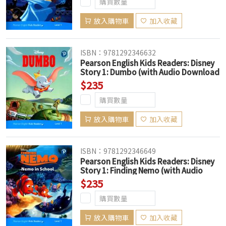
放入購物車
加入收藏
ISBN：9781292346632
Pearson English Kids Readers: Disney
Story 1: Dumbo (with Audio Download
Access Code) (American English)
$235
放入購物車
加入收藏
ISBN：9781292346649
Pearson English Kids Readers: Disney
Story 1: Finding Nemo (with Audio
Download Access Code) (American
$235
English)
放入購物車
加入收藏