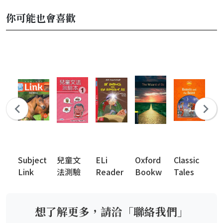
你可能也會喜歡
Subject
兒童文
ELi
Oxford
Classic
N
Link
法測驗
Reader
Bookw
Tales
Ph
2nd
本 (英語
s
orms
2nd
Ki
Edition
檢定系
Library
Edition
列)
(New
想了解更多，請洽「聯絡我們」
Edition)