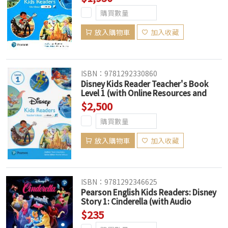
放入購物車
加入收藏
ISBN：9781292330860
Disney Kids Reader Teacher's Book
Level 1 (with Online Resources and
eBook)
$2,500
放入購物車
加入收藏
ISBN：9781292346625
Pearson English Kids Readers: Disney
Story 1: Cinderella (with Audio
Download Access Code) (American
$235
English)