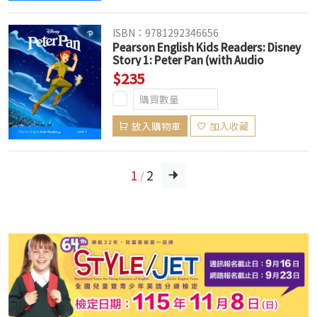
ISBN：9781292346656
Pearson English Kids Readers: Disney
Story 1: Peter Pan (with Audio
Download Access Code) (American
$235
English)
放入購物車
加入收藏
1
2
/