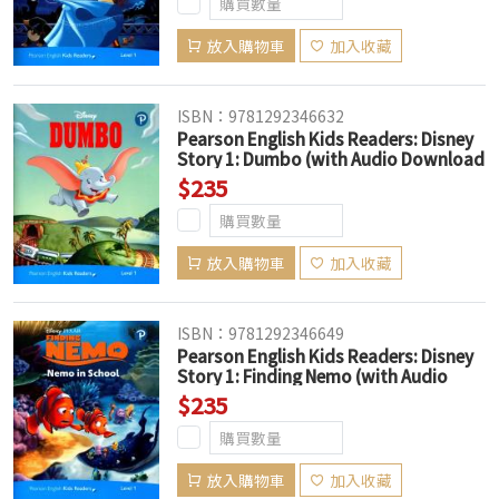
放入購物車
加入收藏
ISBN：9781292346632
Pearson English Kids Readers: Disney
Story 1: Dumbo (with Audio Download
Access Code) (American English)
$235
放入購物車
加入收藏
ISBN：9781292346649
Pearson English Kids Readers: Disney
Story 1: Finding Nemo (with Audio
Download Access Code) (American
$235
English)
放入購物車
加入收藏