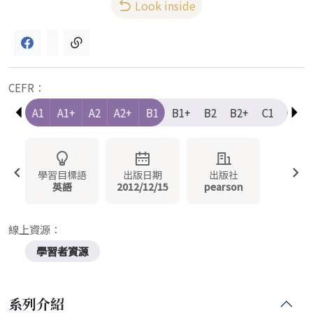
Look inside
CEFR：
e-A1
A1
A1+
A2
A2+
B1
B1+
B2
B2+
C1
C1+
學習目標語
出版日期
出版社
英語
2012/12/15
pearson
線上資源：
學習者資源
系列介紹