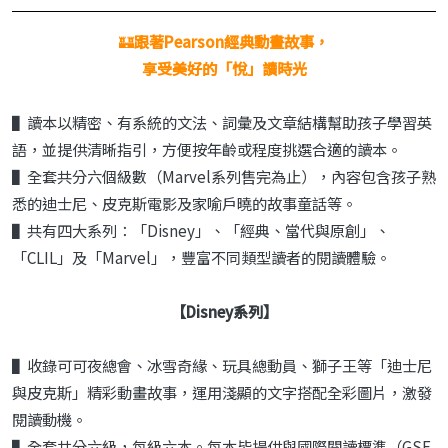
🏰
跟著Pearson經典動畫故事，
享受美好的「悅」讀時光
▌讀本以精密、有系統的文法、詞彙及文章結構幫助孩子學習英
語，並提供清晰指引，方便按年齡或程度挑選合適的讀本。
▌全套共分六個級數（Marvel系列售完為止），內容包含孩子熟
悉的迪士尼、皮克斯電影及家喻戶曉的故事童話等。
▌共有四大系列：「Disney」、「經典、當代與原創」、
「CLIL」及「Marvel」，豐富不同類型讀者的閱讀體驗。
【Disney系列】
▌收錄可可夜總會、冰雪奇緣、玩具總動員、獅子王等「迪士尼
與皮克斯」精彩動畫故事，運用淺顯的文字搭配全彩圖片，激發
閱讀動機。
▌全套共分六級，每級六本。每本皆提供與國際閱讀標準（GSE,