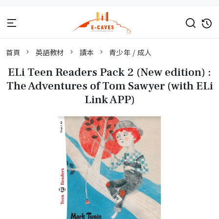
首頁
英語教材
讀本
青少年 / 成人
ELi Teen Readers Pack 2 (New edition) :
The Adventures of Tom Sawyer (with ELi
Link APP)