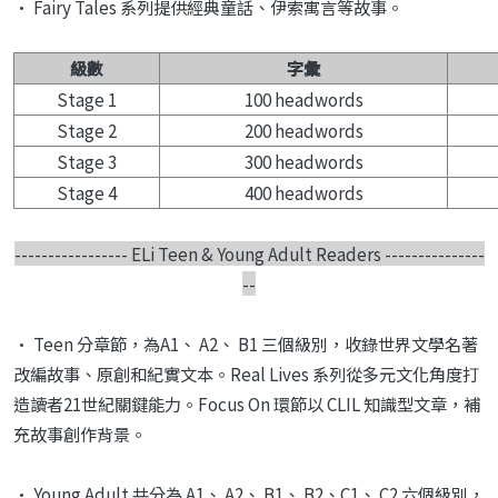
•
Fairy Tales
系列提供經典童話、伊索寓言等故事。
級數
字彙
Stage 1
100 headwords
Stage 2
200 headwords
Stage 3
300 headwords
Stage 4
400 headwords
-----------------
ELi Teen & Young Adult Readers
---------------
--
• Teen 分章節，為A1、 A2、 B1 三個級別，收錄世界文學名著
改編故事、原創和紀實文本。
Real Lives
系列從多元文化角度打
造讀者
21
世紀關
鍵能力。
Focus On
環節以
CLIL
知識型文章，補
充故事創作
背景。
• Young Adult 共分為 A1、 A2、 B1、 B2、C1、 C2 六個級別，