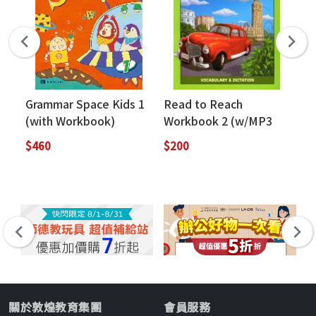
Grammar Space Kids 1
Read to Reach
Re
(with Workbook)
Workbook 2 (w/MP3
Bo
QR code download)
(G
$460
$200
$5
(GOP)
關於敦煌教育集團
會員服務