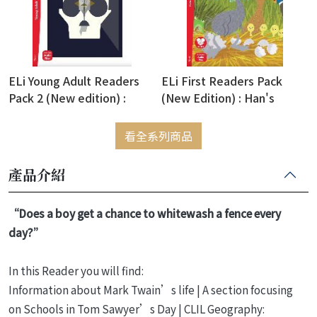
ELi Young Adult Readers
ELi First Readers Pack
Pack 2 (New edition) :
(New Edition) : Han's
Theatre: Hamlet (with ELi
Christian Andersen's
Link APP)
Stories (with ELi Link APP)
看全系列商品
產品介紹
“Does a boy get a chance to whitewash a fence every
day?”
In this Reader you will find:
Information about Mark Twain’s life | A section focusing
on Schools in Tom Sawyer’s Day | CLIL Geography: