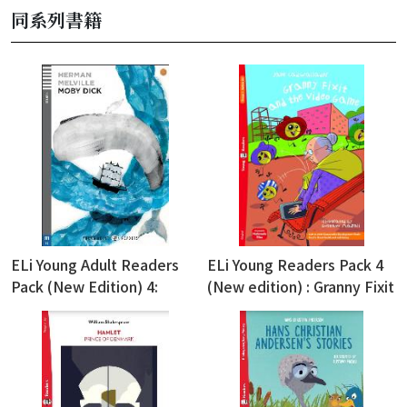
同系列書籍
ELi Young Adult Readers
ELi Young Readers Pack 4
Pack (New Edition) 4:
(New edition) : Granny Fixit
Moby Dick (with ELi Link
and the Video Game (with
APP)
ELi Link APP)