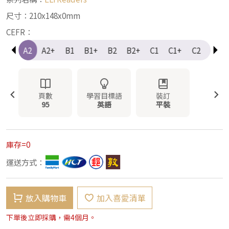
尺寸：210x148x0mm
CEFR：
A1+
A2
A2+
B1
B1+
B2
B2+
C1
C1+
C2
Elem
頁數
學習目標語
裝訂
95
英語
平裝
庫存=0
運送方式：
放入購物車
加入喜愛清單
下單後立即採購，需4個月。