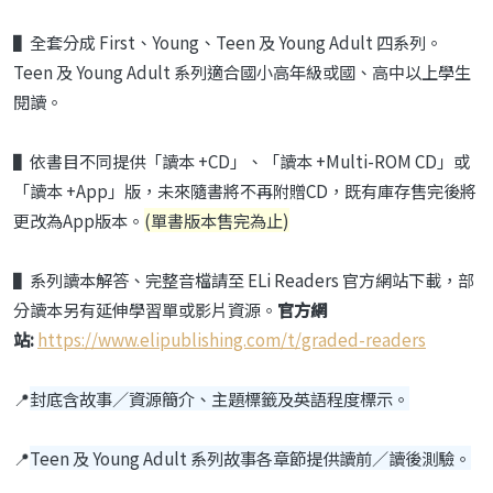
▌
全套分成
First
、
Young
、
Teen
及
Young Adult
四系列。
Teen
及
Young Adult
系列適合國小高年級或國、高中以上學生
閱讀。
▌依書目不同提供「讀本 +CD」、「讀本 +Multi-ROM CD」或
「讀本 +App」版，未來隨書將不再附贈CD，既有庫存售完後將
更改為App版本。
(單書版本售完為止)
▌系列讀本解答、完整音檔請至 ELi Readers 官方網站下載，部
分讀本另有延伸學習單或影片資源。
官方網
站:
https://www.elipublishing.com/t/graded-readers
📍
封底含故事／資源簡介、主題標籤及英語程度標示。
📍
Teen 及 Young Adult 系列故事各章節提供讀前／讀後測驗。