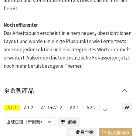
bereit.
Noch effizienter
Das Arbeitsbuch erscheint in einem neuen, übersichtlichen
Layout und wurde um einige Pluspunkte wie Lernertests
am Ende jeder Lektion und ein integriertes Wörterlernheft
erweitert. Außerdem bieten zusätzliche Fokusseiten jetzt
noch mehr berufsbezogene Themen.
全系列產品
⌵
A1.1
A1.2
A1.1+A1.2
A2.1
A2.2
篩選
此頁全選
放入購物車