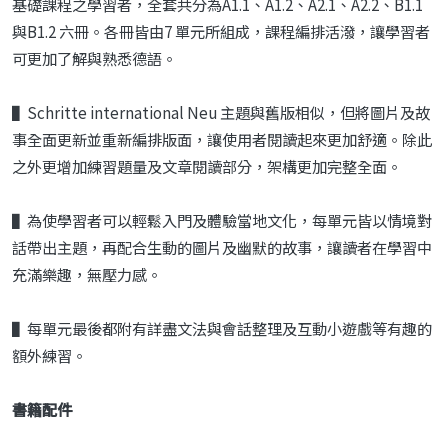
基礎課程之學習者，全套共分為A1.1、A1.2、A2.1、A2.2、B1.1
與B1.2 六冊。各冊皆由7 單元所組成，課程編排活潑，讓學習者
可更加了解與熟悉德語。
▌Schritte international Neu 主題與舊版相似，但將圖片及故
事全面更新並重新編排版面，讓使用者閱讀起來更加舒適。除此
之外更增加練習題量及文章閱讀部分，架構更加完整全面。
▌為使學習者可以輕鬆入門及體驗當地文化，每單元皆以情境對
話帶出主題，再配合生動的圖片及幽默的故事，讓讀者在學習中
充滿樂趣，無壓力感。
▌每單元最後都附有詳盡文法與會話整理及互動小遊戲等有趣的
額外練習。
書籍配件