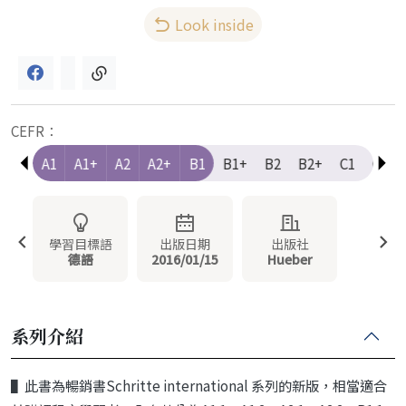
Look inside
CEFR：
e-A1
A1
A1+
A2
A2+
B1
B1+
B2
B2+
C1
C1+
學習目標語
出版日期
出版社
德語
2016/01/15
Hueber
系列介紹
▌此書為暢銷書Schritte international 系列的新版，相當適合