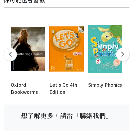
Oxford
Let's Go 4th
Simply Phonics
Gr
Bookworms
Edition
Fo
Library (New
Edition)
想了解更多，請洽「聯絡我們」