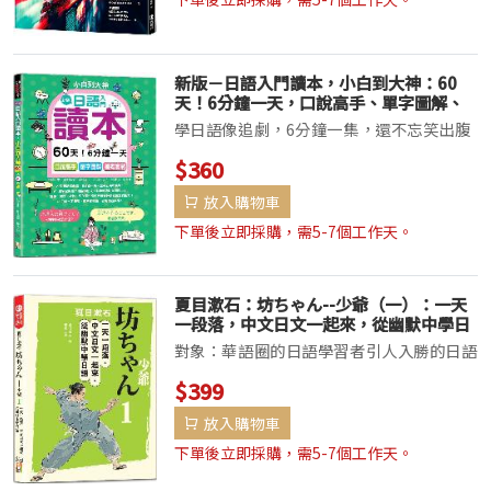
專屬翻譯涉...
新版－日語入門讀本，小白到大神：60
天！6分鐘一天，口說高手、單字圖解、
模考實戰（16K+QR Code_線上音檔）
學日語像追劇，6分鐘一集，還不忘笑出腹
肌！單字記得住？插圖神助攻，記憶就像貼
$360
在額頭上！日檢？不緊張，模考練完後，考
放入購物車
場像遊樂場！感謝各位讀者長期的關注！這
次我們榮幸推出令人期待的新版—&md...
下單後立即採購，需5-7個工作天。
夏目漱石：坊ちゃん--少爺（一）：一天
一段落，中文日文一起來，從幽默中學日
語（25K＋QR碼線上音檔）
對象：華語圈的日語學習者引人入勝的日語
學習體驗嘿，日語學習者們！還在為那些枯
$399
燥乏味的教材苦惱嗎？別再煩惱了，這本書
放入購物車
就是你日語學習的救世主！《夏目漱石：坊
ちゃん——少爺（一）：一...
下單後立即採購，需5-7個工作天。