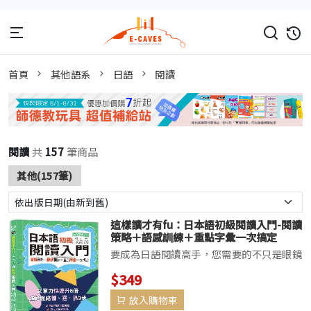
首頁
其他語系
日語
閱讀
閱讀
共
157
筆商品
其他(157筆)
這樣讀才有fu：日本語初級閱讀入門-閱讀
策略＋語感訓練＋重點字彙一次搞定
（25K）
要成為日語閱讀高手，您需要的不只是眼鏡
和一杯咖啡，而是這本書！一次把語感、句
$349
型、單字全都駕馭，輕輕鬆鬆打開日語閱讀
放入購物車
的神秘之門！想一眼洞悉日文文章的奧妙、