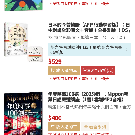
抓住每句話的精髓嗎？這本書，就是您的秘
下單後立即採購，需5-7個工作天。
密武器！⦿...
日本的今昔物語【APP 行動學習版】：日
中對譯全彩圖文＋音檔＋全書測驗（iOS /
Android 適用）
28 篇全彩圖文，趣讀日本「今」&「昔」
［16 開紙本書］閱讀舒適，搭配全彩「懷
語言學習護國神山⛰️！最強語言學習書
舊風插圖」重現「日本今昔氛圍」；
66折起
［APP］可隨選「全書內容、單字/文章音
$529
檔、文章單字列表、全書測驗」等，自我評
放入購物車
任選2件75折(起)
量...
下單後立即採購，需5-7個工作天。
年度時事100選〔2025版〕：Nippon所
藏日語嚴選講座（1書1雲端MP3音檔）
精選日本當代熱門時事從十六個面向，全方
位觀察日本社會趨勢躋身知日派的必備讀本
$400
本書特色特色一、年度百大熱議話題，掌握
放入購物車
看全系列
當代日本社會脈動本書精選日本各大媒體報
導的熱門話題，包括熱議焦點 「大谷翔平
下單後立即採購，需5-7個工作天。