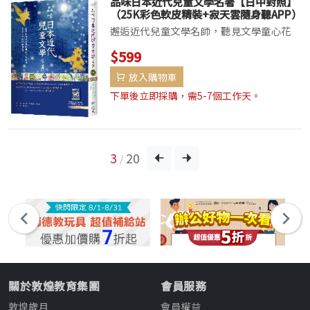
品味日本近代兒童文學名著【日中對照】
（25K彩色軟皮精裝+寂天雲隨身聽APP）
邂逅近代兒童文學名師，聽見文學童心花
園！聆聽靈活靈現的精彩文章，暢讀日本兒
$599
童文學，利用有聲書引領深入閱讀，走進入
放入購物車
大師的文學世界！本書按作品問世的順序，
精心收錄了宮澤賢治、小川未明、有島武
下單後立即採購，需5-7個工作天。
郎、夢野久作、...
3
20
/
關於敦煌教育集團
會員服務
敦煌歲月
會員權益