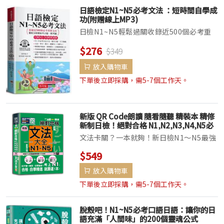
日語檢定N1~N5必考文法 ：短時間自學成
功(附贈線上MP3)
日檢N1~N5輕鬆過關收錄近500個必考重
要文法徹底分析歷屆考古題、模考題絕對高
$276
$349
分合格！◆N1-N5快速自學成功！搞定文
法=搞定日檢！N1~N5文法最強攻略本！迷
放入購物車
你口袋書，隨身帶，隨時學，考場穩超勝
下單後立即採購，需5-7個工作天。
算...
新版 QR Code朗讀 隨看隨聽 精裝本 精修
新制日檢！絕對合格 N1,N2,N3,N4,N5必
背文法大全（25K＋QR Code）
文法卡關？一本就夠！新日檢N1～N5最強
文法攻略，隨掃隨聽的合格保證書百萬考生
$549
認證×各大學指定教材──「絕對合格」系
放入購物車
列全新進化版，你的日檢通關秘密武器！
【為什麼你需要這本書？—...
下單後立即採購，需5-7個工作天。
脫殼吧！N1~N5必考口語日語：讓你的日
語充滿「人間味」的200個靈魂公式