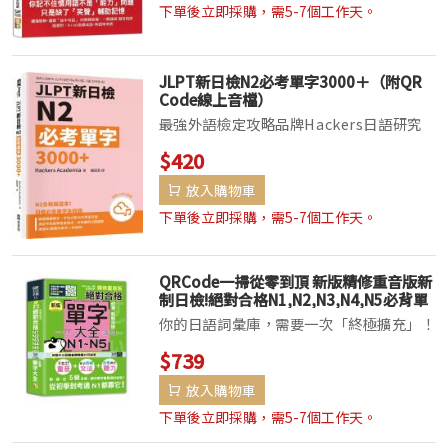
力）這種看似熟悉、卻猜不透的片語。這些
下單後立即採購，需5-7個工作天。
就是得分高手與...
JLPT新日檢N2必考單字3000＋（附QR
Code線上音檔）
最強外語檢定攻略品牌Hackers日語研究
團隊精選N2必考3000個以上的單字讓你背
$420
得快速有效率，順利高分通過N2考試【本
放入購物車
書特色】特色一、精選必考3000個以上的
單字，40天攻略N2語彙本書由韓國最強...
下單後立即採購，需5-7個工作天。
QRCode一掃從零到頂 新版精修重音版新
制日檢!絕對合格N1,N2,N3,N4,N5必背單
字大全 (25K+QRCode線上音檔)
你的日語詞彙庫，需要一次「終極擴充」！
如果書架只能留一本日語書，你會選哪本？
$739
就是它了——你的「日語單字全域地
放入購物車
圖」，正式解鎖！《日檢全制霸：重音版
N1-N5單字大全》──一本從零...
下單後立即採購，需5-7個工作天。