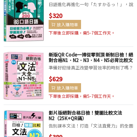
（25K+QR碼）
日語進化再進化一句「たすかるっ！」，說
出日本人的真心情！你是不是常聽日本人講
$320
話時，句尾會多出一個小「っ」？像是「た
放入購物車
すかるっ！」「そうだっ！」「まじで
っ!?」──看似隨口一喊，卻比課本上的
下單後立即採購，需5-7個工作天。
「助かります」...
新版QR Code一掃從零到頂 新制日檢！絕
對合格N1．N2．N3．N4．N5必背比較文
法大全（25K+QR Code 線上音檔）
準備好迎接真正改變學習效率的時刻了嗎？
我們帶來最新、最強、最直擊日檢核心的學
$629
習革命——《新版QR Code一掃從零到頂
放入購物車
新制日檢！絕對合格 N1·N2&middo...
下單後立即採購，需5-7個工作天。
影片版絕對合格日檢！雙圖比較文法
N2（25K+QR碼）
告別課本文法！打造「文法直覺力」的全圖
像記憶系統用關鍵字＋雙圖比較，讓文法一
$389