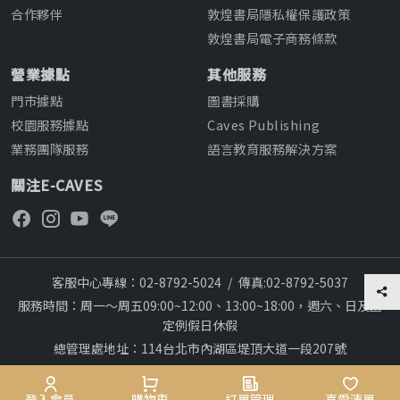
合作夥伴
敦煌書局隱私權保護政策
敦煌書局電子商務條款
營業據點
其他服務
門市據點
圖書採購
校園服務據點
Caves Publishing
業務團隊服務
語言教育服務解決方案
關注E-CAVES
客服中心專線：02-8792-5024
/
傳真:02-8792-5037
服務時間：周一～周五09:00~12:00、13:00~18:00，週六、日及國
定例假日休假
總管理處地址：114台北市內湖區堤頂大道一段207號
本網站建議採用chrome瀏覽器,瀏覽更順暢
Copyright © 2012~All rights reserved
登入會員
購物車
訂單管理
喜愛清單