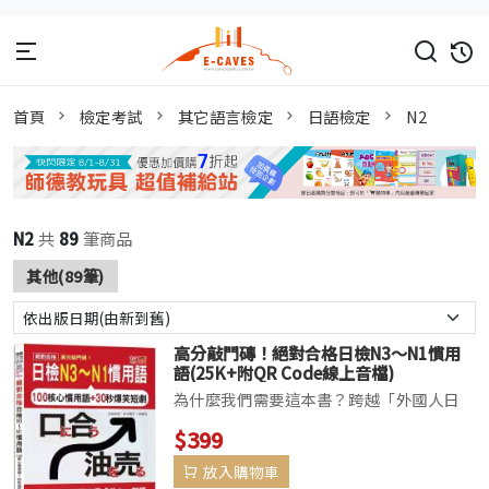
首頁
檢定考試
其它語言檢定
日語檢定
N2
N2
共
89
筆商品
其他(89筆)
高分敲門磚！絕對合格日檢N3～N1慣用
語(25K+附QR Code線上音檔)
為什麼我們需要這本書？跨越「外國人日
語」的最後一道邊界不管是聽力、閱讀，還
$399
是語彙文法，題目裡處處藏著像「腹を割
放入購物車
る」（說真心話）、「骨が折れる」（超費