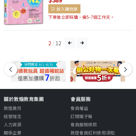
秒變清晰、考場不再亂！你是不是也有這些
放入購物車
困擾？背了上百個文法，一到考場腦袋全空
白？類似文法傻傻分不清：「つつある」到
下單後立即採購，需5-7個工作天。
底和「よう...
2
12
/
關於敦煌教育集團
會員服務
敦煌歲月
會員權益
經營理念
訂閱電子報
人力資源
會員服務條款
關係企業
敦煌會員紅利使用須知