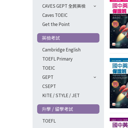
CAVES GEPT 全民英檢
Caves TOEIC
Get the Point
英檢考試
Cambridge English
TOEFL Primary
TOEIC
GEPT
CSEPT
KITE / STYLE / JET
升學 / 留學考試
TOEFL