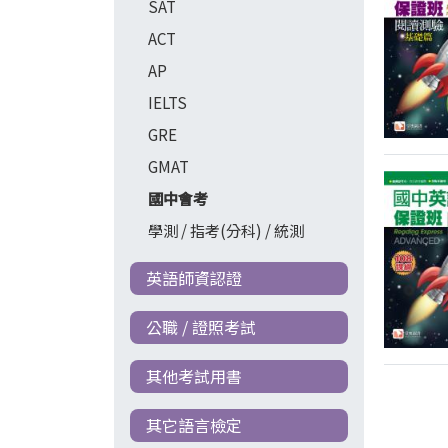
SAT
ACT
AP
IELTS
GRE
GMAT
國中會考
學測 / 指考(分科) / 統測
英語師資認證
公職 / 證照考試
其他考試用書
其它語言檢定