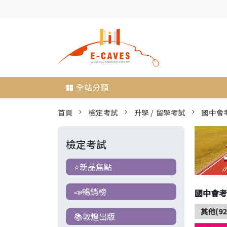
全站分類
首頁
檢定考試
升學 / 留學考試
國中會
檢定考試
⭐新品焦點
📣暢銷榜
國中會考
其他(92
📚敦煌出版