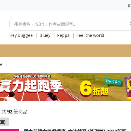
Hey Duggee
|
Bluey
|
Peppa
|
Feel the world
考
共
92
筆商品
筆)