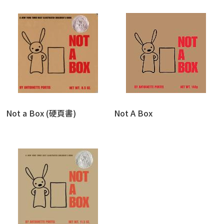
Not a Box (硬頁書)
Not A Box