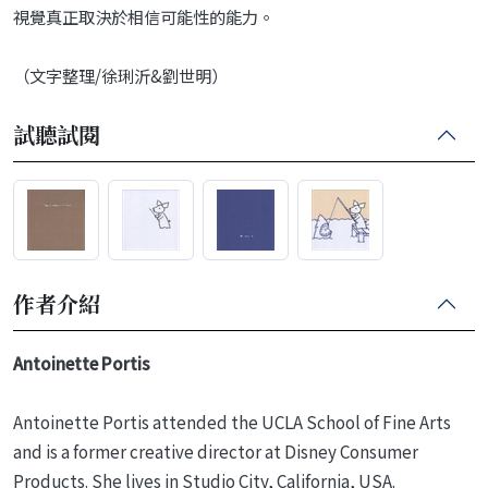
視覺真正取決於相信可能性的能力。
（文字整理/徐琍沂&劉世明）
試聽試閱
作者介紹
Antoinette Portis
Antoinette Portis attended the UCLA School of Fine Arts
and is a former creative director at Disney Consumer
Products. She lives in Studio City, California, USA.