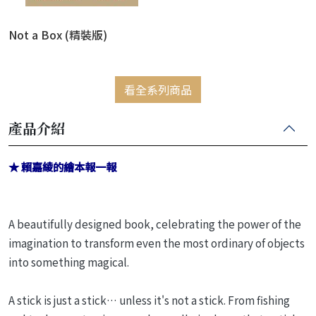
Not a Box (精裝版)
看全系列商品
產品介紹
★ 賴嘉綾的繪本報一報
A beautifully designed book, celebrating the power of the
imagination to transform even the most ordinary of objects
into something magical.
A stick is just a stick… unless it's not a stick. From fishing