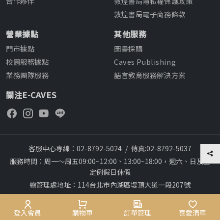
合作夥伴
敦煌書局隱私權保護政策
敦煌書局電子商務條款
營業據點
其他服務
門市據點
圖書採購
校園服務據點
Caves Publishing
業務團隊服務
語言教育服務解決方案
關注E-CAVES
客服中心專線：02-8792-5024
/
傳真:02-8792-5037
服務時間：周一～周五09:00~12:00、13:00~18:00，週六、日及國
定例假日休假
總管理處地址：114台北市內湖區堤頂大道一段207號
本網站建議採用chrome瀏覽器,瀏覽更順暢
Copyright © 2012~All rights reserved
登入會員
購物車
訂單管理
喜愛清單