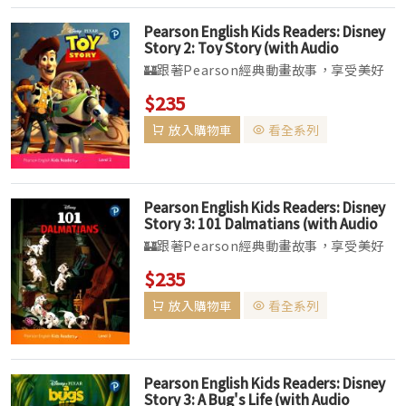
Pearson English Kids Readers: Disney
Story 2: Toy Story (with Audio
Download Access Code) (American
🏰跟著Pearson經典動畫故事，享受美好
English)
的「悅」讀時光▌讀本以精密、有系統的文
$235
法、詞彙及文章結構幫助孩子學習英語，並
放入購物車
看全系列
提供清晰指引，方便按年齡或程度挑選合適
的讀本。▌全套共分六個級數（Marvel
系...
Pearson English Kids Readers: Disney
Story 3: 101 Dalmatians (with Audio
Download Access Code) (American
🏰跟著Pearson經典動畫故事，享受美好
English)
的「悅」讀時光▌讀本以精密、有系統的文
$235
法、詞彙及文章結構幫助孩子學習英語，並
放入購物車
看全系列
提供清晰指引，方便按年齡或程度挑選合適
的讀本。▌全套共分六個級數（Marvel
系...
Pearson English Kids Readers: Disney
Story 3: A Bug's Life (with Audio