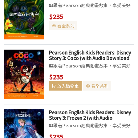
Download Access Code) (American
🏰跟著Pearson經典動畫故事，享受美好
English)
的「悅」讀時光▌讀本以精密、有系統的文
國內庫存已售完
$235
法、詞彙及文章結構幫助孩子學習英語，並
看全系列
提供清晰指引，方便按年齡或程度挑選合適
的讀本。▌全套共分六個級數（Marvel
系...
Pearson English Kids Readers: Disney
Story 3: Coco (with Audio Download
Access Code) (American English)
🏰跟著Pearson經典動畫故事，享受美好
的「悅」讀時光▌讀本以精密、有系統的文
$235
法、詞彙及文章結構幫助孩子學習英語，並
放入購物車
看全系列
提供清晰指引，方便按年齡或程度挑選合適
的讀本。▌全套共分六個級數（Marvel
系...
Pearson English Kids Readers: Disney
Story 3: Frozen 2 (with Audio
Download Access Code) (American
🏰跟著Pearson經典動畫故事，享受美好
English)
的「悅」讀時光▌讀本以精密、有系統的文
$235