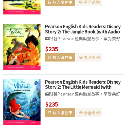
放入購物車
看全系列
提供清晰指引，方便按年齡或程度挑選合適
的讀本。▌全套共分六個級數（Marvel
系...
Pearson English Kids Readers: Disney
Story 2: The Jungle Book (with Audio
Download Access Code) (American
🏰跟著Pearson經典動畫故事，享受美好
English)
的「悅」讀時光▌讀本以精密、有系統的文
$235
法、詞彙及文章結構幫助孩子學習英語，並
放入購物車
看全系列
提供清晰指引，方便按年齡或程度挑選合適
的讀本。▌全套共分六個級數（Marvel
系...
Pearson English Kids Readers: Disney
Story 2: The Little Mermaid (with
Audio Download Access Code)
🏰跟著Pearson經典動畫故事，享受美好
(American English)
的「悅」讀時光▌讀本以精密、有系統的文
$235
法、詞彙及文章結構幫助孩子學習英語，並
放入購物車
看全系列
提供清晰指引，方便按年齡或程度挑選合適
的讀本。▌全套共分六個級數（Marvel
系...