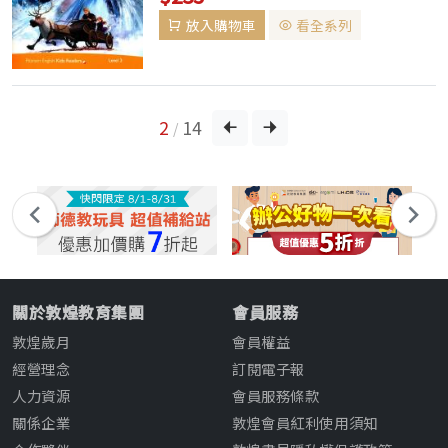
法、詞彙及文章結構幫助孩子學習英語，並
放入購物車
看全系列
提供清晰指引，方便按年齡或程度挑選合適
的讀本。▌全套共分六個級數（Marvel
系...
2
14
/
關於敦煌教育集團
會員服務
敦煌歲月
會員權益
經營理念
訂閱電子報
人力資源
會員服務條款
關係企業
敦煌會員紅利使用須知