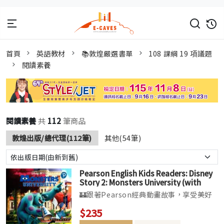
首頁
英語教材
📚敦煌嚴選書單
108 課綱 19 項議題
閱讀素養
閱讀素養
共
112
筆商品
敦煌出版/總代理(112筆)
其他(54筆)
Pearson English Kids Readers: Disney
Story 2: Monsters University (with
Audio Download Access Code)
🏰跟著Pearson經典動畫故事，享受美好
(American English)
的「悅」讀時光▌讀本以精密、有系統的文
$235
法、詞彙及文章結構幫助孩子學習英語，並