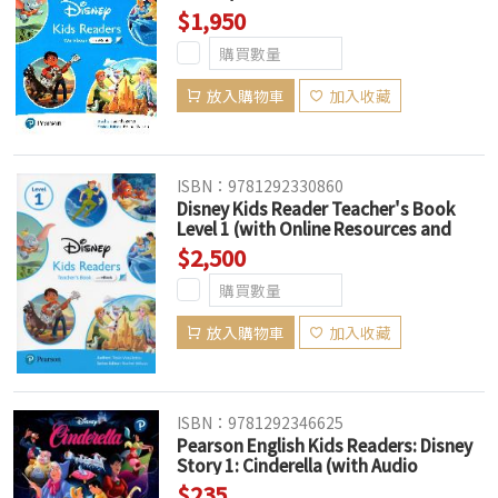
$1,950
放入購物車
加入收藏
ISBN：9781292330860
Disney Kids Reader Teacher's Book
Level 1 (with Online Resources and
eBook)
$2,500
放入購物車
加入收藏
ISBN：9781292346625
Pearson English Kids Readers: Disney
Story 1: Cinderella (with Audio
Download Access Code) (American
$235