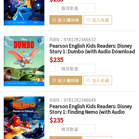
English)
放入購物車
加入收藏
ISBN：9781292346632
Pearson English Kids Readers: Disney
Story 1: Dumbo (with Audio Download
Access Code) (American English)
$235
放入購物車
加入收藏
ISBN：9781292346649
Pearson English Kids Readers: Disney
Story 1: Finding Nemo (with Audio
Download Access Code) (American
$235
English)