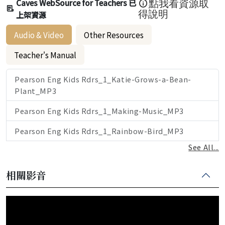
Caves WebSource for Teachers 已
點我看資源取
上架資源
得說明
Audio & Video
Other Resources
Teacher's Manual
Pearson Eng Kids Rdrs_1_Katie-Grows-a-Bean-
Plant_MP3
Pearson Eng Kids Rdrs_1_Making-Music_MP3
Pearson Eng Kids Rdrs_1_Rainbow-Bird_MP3
See All...
相關影音