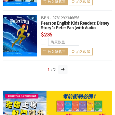
放入購物車
加入收藏
ISBN：9781292346656
Pearson English Kids Readers: Disney
Story 1: Peter Pan (with Audio
Download Access Code) (American
$235
English)
放入購物車
加入收藏
1
2
/