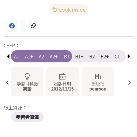
Look inside
CEFR：
e-A1
A1
A1+
A2
A2+
B1
B1+
B2
B2+
C1
C1+
學習目標語
出版日期
出版社
英語
2012/12/15
pearson
線上資源：
學習者資源