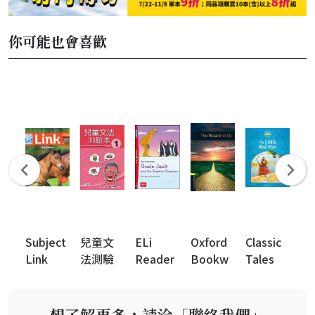
你可能也會喜歡
Subject
兒童文
ELi
Oxford
Classic
N
Link
法測驗
Reader
Bookw
Tales
Ph
2nd
本 (英語
s
orms
2nd
Ki
Edition
檢定系
Library
Edition
列)
(New
想了解更多，請洽「聯絡我們」