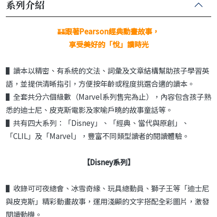
系列介紹
🏰
跟著Pearson經典動畫故事，
享受美好的「悅」讀時光
▌讀本以精密、有系統的文法、詞彙及文章結構幫助孩子學習英
語，並提供清晰指引，方便按年齡或程度挑選合適的讀本。
▌全套共分六個級數（Marvel系列售完為止），內容包含孩子熟
悉的迪士尼、皮克斯電影及家喻戶曉的故事童話等。
▌共有四大系列：「Disney」、「經典、當代與原創」、
「CLIL」及「Marvel」，豐富不同類型讀者的閱讀體驗。
【Disney系列】
▌收錄可可夜總會、冰雪奇緣、玩具總動員、獅子王等「迪士尼
與皮克斯」精彩動畫故事，運用淺顯的文字搭配全彩圖片，激發
閱讀動機。