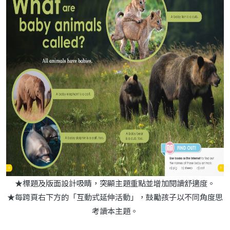
★標題及版面設計吸睛，突顯主題重點並增加閱讀舒適度。
★每跨頁右下方的「互動式延伸活動」，鼓勵孩子以不同角度思
考讀本主題。