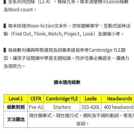
▌全系列共四級（L1-4），每級九本。每本清楚標示Lexile級數
及Word count。
▌每本除提供non-fiction文本外，亦有圖解單字、互動式延伸活
動（Find Out, Think, Watch, Project, Look）及讀後小考。
▌每級數句構與時態運用及詞彙表達皆參考Cambridge YLE題
型，讓孩子從閱讀中學習主題知識，同步培養必備語言、溝通力
及探究力。
讀本適用級數
Level 1
CEFR
Cambridge YLE
Lexile
Headwords
級數對照
Pre-A1
Starters
310-420L
400 headword
現在簡單式、現在進行式、規則及不規則動詞、常見
文法觀念
容詞。