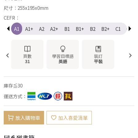
尺寸：255x195x0mm
CEFR：
e-A1
A1
A1+
A2
A2+
B1
B1+
B2
B2+
C1
C1+
頁數
學習目標語
裝訂
31
英語
平裝
庫存≦30
運送方式：
放入購物車
加入喜愛清單
同系列書籍