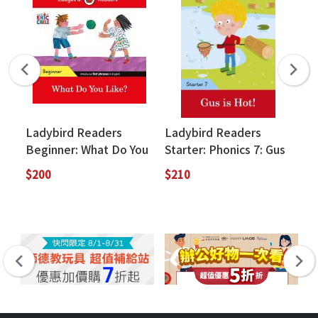
Ladybird Readers
Ladybird Readers
Ox
Beginner: What Do You
Starter: Phonics 7: Gus
Ed
Like?
is Hot!
3
$200
$210
$5