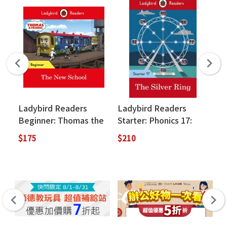
Ladybird Readers
Ladybird Readers
La
Beginner: Thomas the
Starter: Phonics 17:
St
Tank Engine: The New
The Silver Ring
is
$175
$210
$2
School