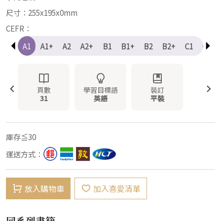
尺寸：255x195x0mm
CEFR：
e-A1
A1
A1+
A2
A2+
B1
B1+
B2
B2+
C1
C1+
頁數
學習目標語
裝訂
31
英語
平裝
庫存≦30
運送方式：
放入購物車
加入喜愛清單
同系列書籍