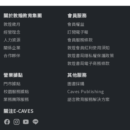
關於敦煌教育集團
會員服務
敦煌歲月
會員權益
經營理念
訂閱電子報
人力資源
會員服務條款
關係企業
敦煌會員紅利使用須知
合作夥伴
敦煌書局隱私權保護政策
敦煌書局電子商務條款
營業據點
其他服務
門市據點
圖書採購
校園服務據點
Caves Publishing
業務團隊服務
語言教育服務解決方案
關注E-CAVES