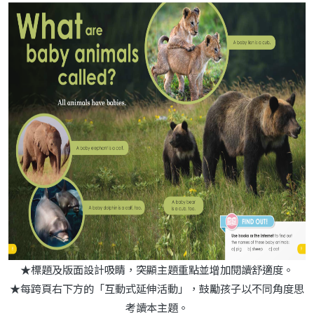
★標題及版面設計吸睛，突顯主題重點並增加閱讀舒適度。
★每跨頁右下方的「互動式延伸活動」，鼓勵孩子以不同角度思
考讀本主題。