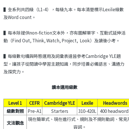
▌全系列共四級（L1-4），每級九本。每本清楚標示Lexile級數
及Word count。
▌每本除提供non-fiction文本外，亦有圖解單字、互動式延伸活
動（Find Out, Think, Watch, Project, Look）及讀後小考。
▌每級數句構與時態運用及詞彙表達皆參考Cambridge YLE題
型，讓孩子從閱讀中學習主題知識，同步培養必備語言、溝通力
及探究力。
讀本適用級數
Level 1
CEFR
Cambridge YLE
Lexile
Headwords
級數對照
Pre-A1
Starters
310-420L
400 headword
現在簡單式、現在進行式、規則及不規則動詞、常見
文法觀念
容詞。