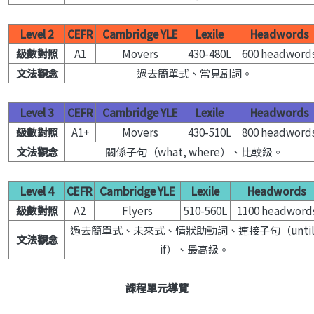
Level 2
CEFR
Cambridge YLE
Lexile
Headwords
級數對照
A1
Movers
430-480L
600 headword
文法觀念
過去簡單式、常見副詞。
Level 3
CEFR
Cambridge YLE
Lexile
Headwords
級數對照
A1+
Movers
430-510L
800 headword
文法觀念
關係子句（what, where）、比較級。
Level 4
CEFR
Cambridge YLE
Lexile
Headwords
級數對照
A2
Flyers
510-560L
1100 headword
過去簡單式、未來式、情狀助動詞、連接子句（until
文法觀念
if）、最高級。
課程單元導覽