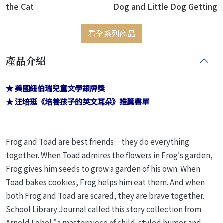
the Cat
Dog and Little Dog Getting
in Trouble
看全系列商品
產品介紹
★ 美國紐伯瑞兒童文學銀牌獎
★ 汪培珽《培養孩子的英文耳朵》推薦書單
Frog and Toad are best friends—they do everything
together. When Toad admires the flowers in Frog's garden,
Frog gives him seeds to grow a garden of his own. When
Toad bakes cookies, Frog helps him eat them. And when
both Frog and Toad are scared, they are brave together.
School Library Journal called this story collection from
Arnold Lobel "a masterpiece of child-styled humor and