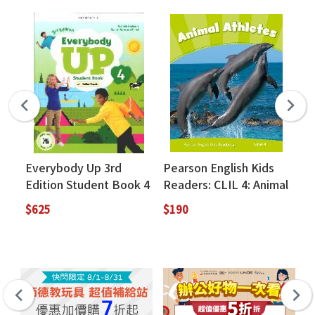
Everybody Up 3rd
Pearson English Kids
Th
Edition Student Book 4
Readers: CLIL 4: Animal
Co
(with QR Code and
Athletes (American
$625
$190
$3
Online Practice)
English)