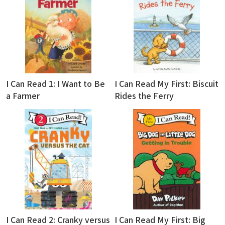
I Can Read 1: I Want to Be
I Can Read My First: Biscuit
a Farmer
Rides the Ferry
I Can Read 2: Cranky versus
I Can Read My First: Big