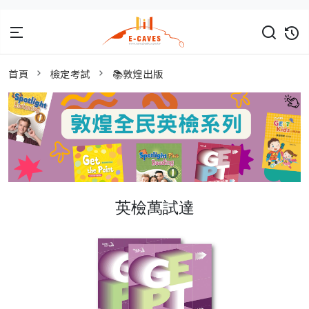
首頁
檢定考試
📚敦煌出版
英檢萬試達