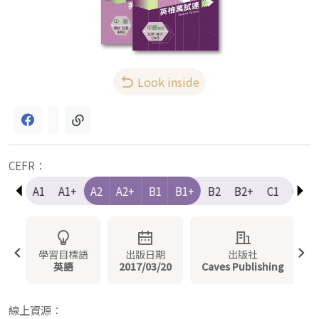
Look inside
CEFR：
e-A1
A1
A1+
A2
A2+
B1
B1+
B2
B2+
C1
C1+
學習目標語
出版日期
出版社
英語
2017/03/20
Caves Publishing
線上資源：