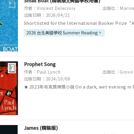
Small Boat (精裝版)(美國學校用書)
作者：Vincent Delecroix
出版社：Marine
出版日期：2026/04/21
Shortlisted for the International Booker Prize“A
novel…Small Boat explor...
2026 台北美國學校 Summer Reading
Prophet Song
作者：Paul Lynch
出版社：Grove
出版日期：2024/10/08
★ 2023年布克獎得獎小說 On a dark, wet evening in Dub
mother-of-four Eilish Stack answers...
James (精裝版)