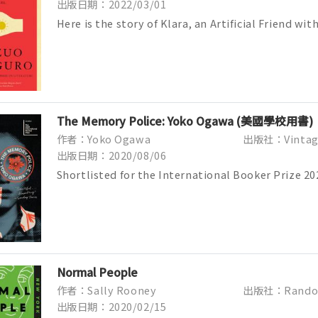
出版日期：2022/03/01
Here is the story of Klara, an Artificial Friend wi
observational qualities, who, from...
The Memory Police: Yoko Ogawa (美國學校用書)
作者：Yoko Ogawa
出版社：Vintag
出版日期：2020/08/06
Shortlisted for the International Booker Prize 20
Orwellian novel about the terror...
Normal People
作者：Sally Rooney
出版社：Random
出版日期：2020/02/15