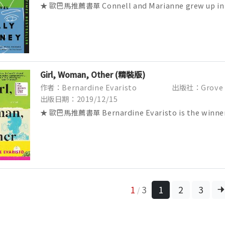
★ 歐巴馬推薦書單 Connell and Marianne grew up in 
town, but the similarities end there. At ...
Girl, Woman, Other (精裝版)
作者：Bernardine Evaristo
出版社：Grove
出版日期：2019/12/15
★ 歐巴馬推薦書單 Bernardine Evaristo is the winner 
Prize and the first black woman to ...
1
3
1
2
3
/