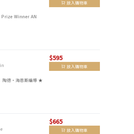
放入購物車
 Prize Winner AN
$595
in
放入購物車
》陶德‧海恩斯編導 ★
好書，書評版與讀者版雙
$665
e
放入購物車