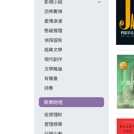
影視小說
恐怖驚悚
愛情浪漫
懸疑推理
偵探冒險
經典文學
現代創作
文學概論
有聲書
詩集
商業財經
投資理財
管理領導
行銷企劃