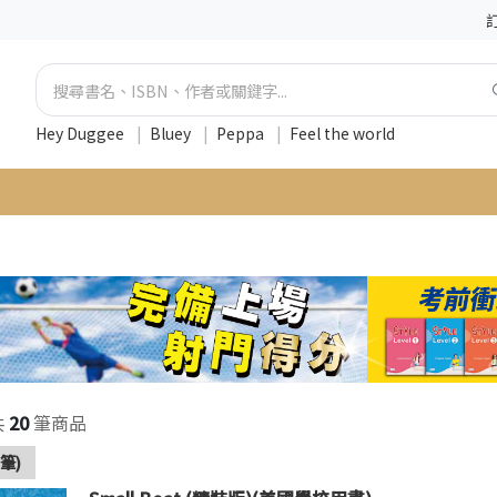
Hey Duggee
|
Bluey
|
Peppa
|
Feel the world
共
20
筆商品
筆)