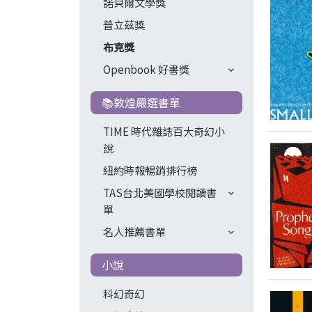
諾貝爾文學獎
普立茲獎
布克獎
Openbook 好書獎
📚敦煌嚴選書單
TIME 時代雜誌百大奇幻小
說
紐約時報暢銷排行榜
TAS台北美國學校閱讀書
單
名人推薦書單
小說
科幻奇幻