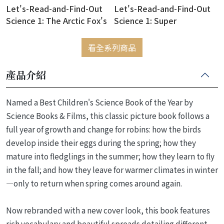
Let's-Read-and-Find-Out
Let's-Read-and-Find-Out
Science 1: The Arctic Fox's
Science 1: Super
Journey
Marsupials
看全系列商品
產品介紹
Named a Best Children's Science Book of the Year by
Science Books & Films, this classic picture book follows a
full year of growth and change for robins: how the birds
develop inside their eggs during the spring; how they
mature into fledglings in the summer; how they learn to fly
in the fall; and how they leave for warmer climates in winter
—only to return when spring comes around again.
Now rebranded with a new cover look, this book features
rich vocabulary and beautiful spreads detailing different