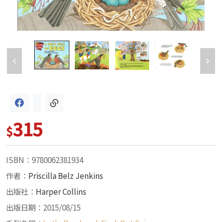
315
$
ISBN：9780062381934
作者：
Priscilla Belz Jenkins
出版社：
Harper Collins
出版日期：2015/08/15