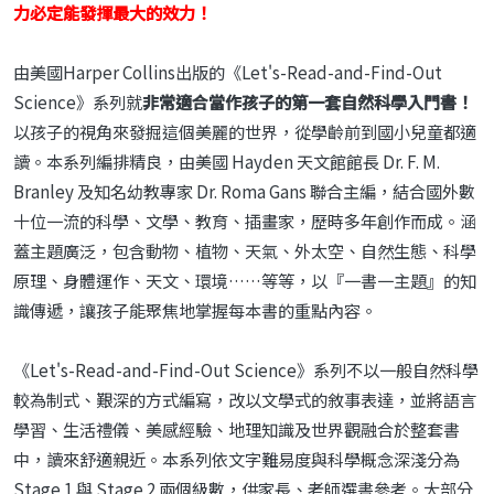
力必定能發揮最大的效力！
由美國Harper Collins出版的《Let's-Read-and-Find-Out
Science》系列就
非常
適合當作孩子的第一套自然科學入門書！
以孩子的視角來發掘這個美麗的世界，從學齡前到國小兒童都適
讀。本系列編排精良，由美國 Hayden 天文館館長 Dr. F. M.
Branley 及知名幼教專家 Dr. Roma Gans 聯合主編，結合國外數
十位一流的科學、文學、教育、插畫家，歷時多年創作而成。涵
蓋主題廣泛，包含動物、植物、天氣、外太空、自然生態、科學
原理、身體運作、天文、環境……等等，以『一書一主題』的知
識傳遞，讓孩子能聚焦地掌握每本書的重點內容。
《Let's-Read-and-Find-Out Science》系列不以一般自然科學
較為制式、艱深的方式編寫，改以文學式的敘事表達，並將語言
學習、生活禮儀、美感經驗、地理知識及世界觀融合於整套書
中，讀來舒適親近。本系列依文字難易度與科學概念深淺分為
Stage 1 與 Stage 2 兩個級數，供家長、老師選書參考。大部分