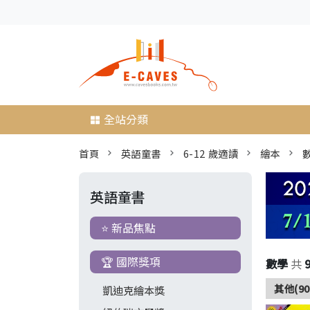
全站分類
首頁
英語童書
6-12 歲適讀
繪本
英語童書
⭐ 新品焦點
🏆 國際獎項
數學
共
其他(90
凱迪克繪本獎