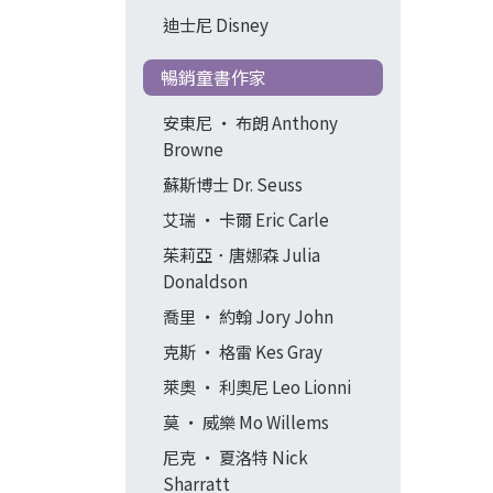
迪士尼 Disney
暢銷童書作家
安東尼 ‧ 布朗 Anthony
Browne
蘇斯博士 Dr. Seuss
艾瑞 ‧ 卡爾 Eric Carle
茱莉亞．唐娜森 Julia
Donaldson
喬里 ‧ 約翰 Jory John
克斯 ‧ 格雷 Kes Gray
萊奧 ‧ 利奧尼 Leo Lionni
莫 ‧ 威樂 Mo Willems
尼克 ‧ 夏洛特 Nick
Sharratt