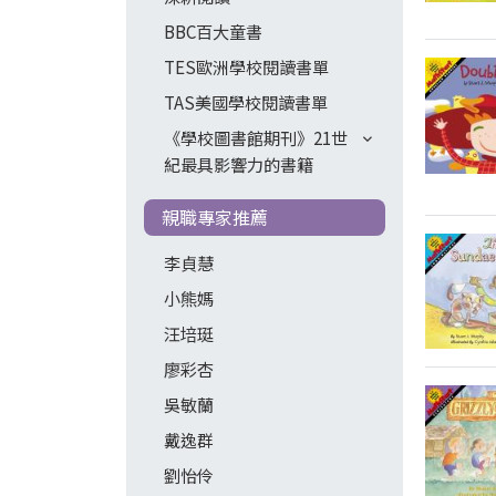
BBC百大童書
TES歐洲學校閱讀書單
TAS美國學校閱讀書單
《學校圖書館期刊》21世
紀最具影響力的書籍
親職專家推薦
李貞慧
小熊媽
汪培珽
廖彩杏
吳敏蘭
戴逸群
劉怡伶