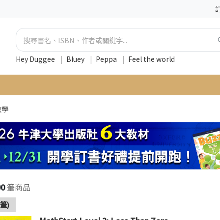
Hey Duggee
|
Bluey
|
Peppa
|
Feel the world
數學
90
筆商品
筆)