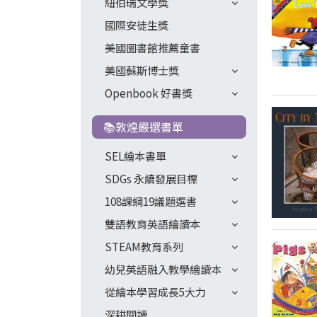
紐伯瑞文學獎
國際安徒生獎
美國圖書館推薦童書
美國蘇斯博士獎
Openbook 好書獎
📚敦煌嚴選書單
SEL繪本書單
SDGs 永續發展目標
108課綱19議題選書
雙語教育英語繪讀本
STEAM教育系列
幼兒英語融入教學繪讀本
從繪本學習成長5大力
深耕閱讀