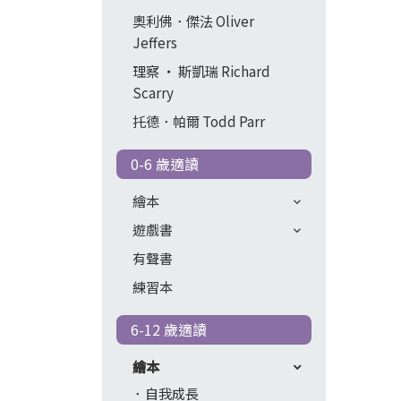
奧利佛．傑法 Oliver
Jeffers
理察 ‧ 斯凱瑞 Richard
Scarry
托德．帕爾 Todd Parr
0-6 歲適讀
繪本
遊戲書
有聲書
練習本
6-12 歲適讀
繪本
自我成長