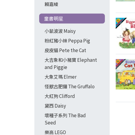
賴嘉綾
童書明星
小鼠波波 Maisy
粉紅豬小妹 Peppa Pig
皮皮貓 Pete the Cat
大吉象和小豬寶 Elephant
and Piggie
大象艾瑪 Elmer
怪獸古肥玀 The Gruffalo
大紅狗 Clifford
黛西 Daisy
壞種子系列 The Bad
Seed
樂高 LEGO