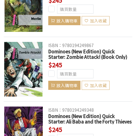
$245
放入購物車
加入收藏
ISBN：9780194249867
Dominoes (New Edition) Quick
Starter: Zombie Attack! (Book Only)
$245
放入購物車
加入收藏
ISBN：9780194249348
Dominoes (New Edition) Quick
Starter: Ali Baba and the Forty Thieves
(Book Only)
$245