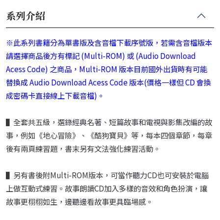
系列介紹
※此系列書籍分為單書版及含音檔下載序號版，若需含音檔版本
請選擇商品後方有標記 (Multi-ROM) 或 (Audio Download
Acess Code) 之商品，Multi-ROM 版本目前國外出貨時有可能
替換成 Audio Download Acess Code 版本(價格一樣但 CD 會換
成密碼卡直接線上下載音檔)。
▌
全套共五級，選錄經典名著、短篇故事和電視與影集改編的故
事，例如《地
心冒險》、《酷狗寶貝》等，每本四個章節，每章
後有兩頁練習題，書末
另有文法強化練習活動。
▌
另有書後附
Multi-ROM
版本，可當作聽力
CD
也可安裝於電腦
上做互動
式練習。故事朗讀
CD
加入多樣的音效和角色扮演，讓
故事更栩栩如生，
邊聽邊看故事更具臨場感。