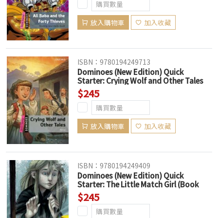
放入購物車
加入收藏
ISBN：9780194249713
Dominoes (New Edition) Quick
Starter: Crying Wolf and Other Tales
(Book Only)
$245
放入購物車
加入收藏
ISBN：9780194249409
Dominoes (New Edition) Quick
Starter: The Little Match Girl (Book
Only)
$245