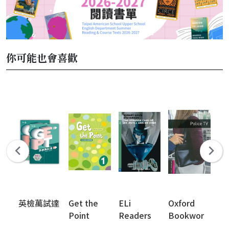
你可能也會喜歡
英檢萬試達
Get the
ELi
Oxford
Cl
Point
Readers
Bookwor
Ta
ms Library
Ed