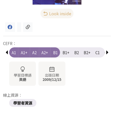
Look inside
CEFR：
e-A1
A1
A1+
A2
A2+
B1
B1+
B2
B2+
C1
C1+
學習目標語
出版日期
英語
2009/12/15
線上資源：
學習者資源