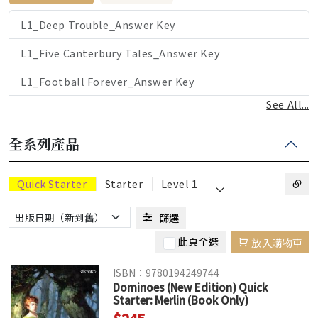
L1_Deep Trouble_Answer Key
L1_Five Canterbury Tales_Answer Key
L1_Football Forever_Answer Key
See All...
全系列產品
⌵
Quick Starter
Starter
Level 1
篩選
此頁全選
放入購物車
ISBN：9780194249744
Dominoes (New Edition) Quick
Starter: Merlin (Book Only)