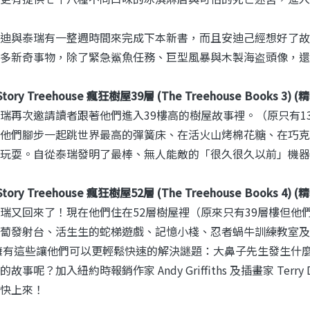
迪與泰瑞有一整週時間來完成下本新書，而且安迪己經想好了故
多新奇事物，除了緊急鯊魚任務、巨型風暴與木製海盗頭像，還
-Story Treehouse 瘋狂樹屋39層 (The Treehouse Books 3) 
瑞再次邀請讀者跟著他們進入39樓高的樹屋故事裡。（原只有1
他們腳步一起跳世界最高的彈簧床、在活火山烤棉花糖、在巧克力瀑布
玩耍。自從泰瑞發明了最棒、無人能敵的「很久很久以前」機器
-Story Treehouse 瘋狂樹屋52層 (The Treehouse Books 4) 
瑞又回來了！現在他們住在52層樹屋裡（原來只有39層樓但他
蔔發射台、活生生的蛇梯遊戲、記憶小棧、忍者蝸牛訓練教室及
！擁有這些讓他們可以更輕鬆快速的解決謎題：大鼻子先生發生什
故事呢？加入紐約時報銷作家 Andy Griffiths 及插畫家 Ter
快上來！