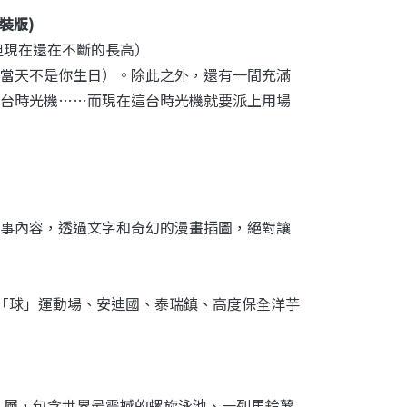
(精裝版)
但現在還在不斷的長高）
當天不是你生日）。除此之外，還有一間充滿
台時光機……而現在這台時光機就要派上用場
事內容，透過文字和奇幻的漫畫插圖，絕對讓
全「球」運動場、安迪國、泰瑞鎮、高度保全洋芋
13 層，包含世界最震撼的螺旋泳池、一列馬鈴薯