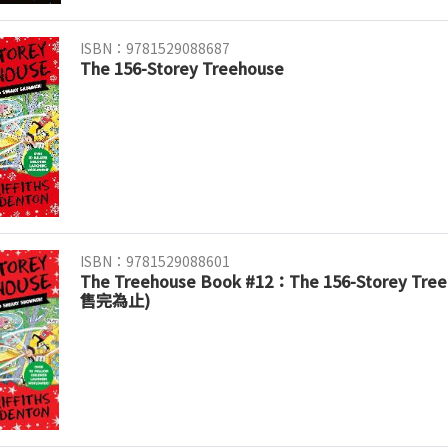
ISBN：9781529088687
The 156-Storey Treehouse
ISBN：9781529088601
The Treehouse Book #12：The 156-Storey Tr
售完為止)