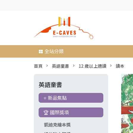
全站分類
首頁
英語童書
12 歲以上適讀
讀本
英語童書
⭐ 新品焦點
🏆 國際獎項
凱迪克繪本獎