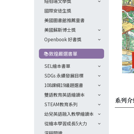
紐伯瑞文學獎
國際安徒生獎
美國圖書館推薦童書
美國蘇斯博士獎
Openbook 好書獎
📚敦煌嚴選書單
SEL繪本書單
SDGs 永續發展目標
108課綱19議題選書
雙語教育英語繪讀本
系列介
STEAM教育系列
幼兒英語融入教學繪讀本
從繪本學習成長5大力
深耕閱讀