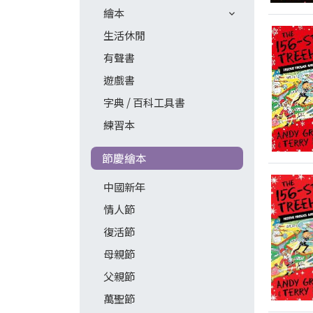
繪本
生活休閒
有聲書
遊戲書
字典 / 百科工具書
練習本
節慶繪本
中國新年
情人節
復活節
母親節
父親節
萬聖節