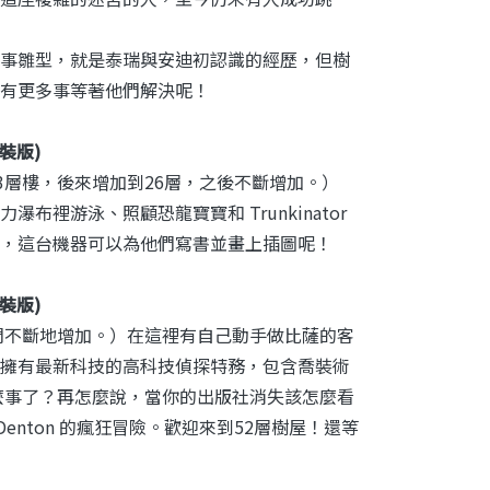
事雛型，就是泰瑞與安迪初認識的經歷，但樹
有更多事等著他們解決呢！
(精裝版)
3層樓，後來增加到26層，之後不斷增加。）
裡游泳、照顧恐龍寶寶和 Trunkinator
，這台機器可以為他們寫書並畫上插圖呢！
(精裝版)
們不斷地增加。）在這裡有自己動手做比薩的客
擁有最新科技的高科技偵探特務，包含喬裝術
麼事了？再怎麼說，當你的出版社消失該怎麼看
ry Denton 的瘋狂冒險。歡迎來到52層樹屋！還等