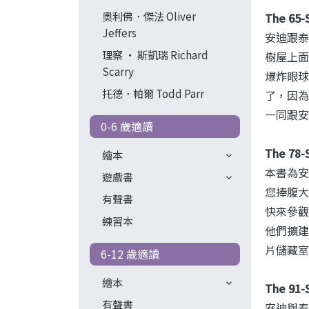
奧利佛．傑法 Oliver
The 65
Jeffers
安迪跟泰
理察 ‧ 斯凱瑞 Richard
樹屋上面
Scarry
爆炸眼球
托德．帕爾 Todd Parr
了，因為
一同跟安
0-6 歲適讀
The 78-
繪本
本書為安
遊戲書
您捧腹大
有聲書
快來參觀
練習本
他們擴建
片儲藏室
6-12 歲適讀
繪本
The 91-
有聲書
安迪與泰