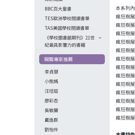
本系列內
BBC百大童書
瘋狂樹屋13
TES歐洲學校閱讀書單
瘋狂樹屋26
TAS美國學校閱讀書單
瘋狂樹屋39
《學校圖書館期刊》21世
瘋狂樹屋52
紀最具影響力的書籍
瘋狂樹屋65
瘋狂樹屋78
親職專家推薦
瘋狂樹屋91
李貞慧
瘋狂樹屋10
小熊媽
瘋狂樹屋11
汪培珽
瘋狂樹屋13
瘋狂樹屋14
廖彩杏
瘋狂樹屋15
吳敏蘭
瘋狂樹屋16
戴逸群
劉怡伶
本書特色