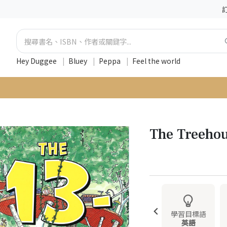
Hey Duggee
|
Bluey
|
Peppa
|
Feel the world
The Treeho
學習目標語
英語