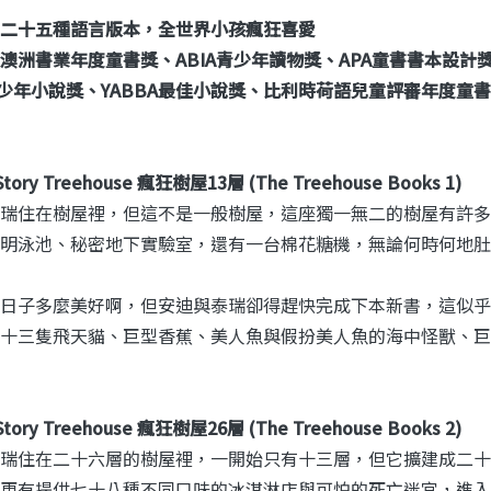
二十五種語言版本，全世界小孩瘋狂喜愛
澳洲書業年度童書獎、ABIA青少年讀物獎、APA童書書本設計獎
青少年小說獎、YABBA最佳小說獎、比利時荷語兒童評審年度
Story Treehouse 瘋狂樹屋13層 (The Treehouse Books 1)
瑞住在樹屋裡，但這不是一般樹屋，這座獨一無二的樹屋有許多
明泳池、秘密地下實驗室，還有一台棉花糖機，無論何時何地肚
日子多麼美好啊，但安迪與泰瑞卻得趕快完成下本新書，這似乎
十三隻飛天貓、巨型香蕉、美人魚與假扮美人魚的海中怪獸、巨
Story Treehouse 瘋狂樹屋26層 (The Treehouse Books 2)
瑞住在二十六層的樹屋裡，一開始只有十三層，但它擴建成二十
更有提供七十八種不同口味的冰淇淋店與可怕的死亡迷宮，進入