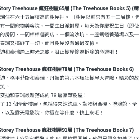
-Story Treehouse 瘋狂樹屋65層 (The Treehouse Books 5) 
瑞住在六十五層樓高的樹屋裡。 （樹屋以前只有五十二層樓，
有一間寵物美容院、一間生日派對屋，每天為你慶祝生日（即使
的房間、一間棒棒糖商店、一個流沙坑、一座螞蟻養殖場以及一
泰瑞又搞砸了一切，而且樹屋沒有通過安檢。
迪和泰瑞踏上時光之旅，阻止樹屋慘遭拆除的命運吧！
Storey Treehouse 瘋狂樹屋78層 (The Treehouse Books 6)
迪．格里菲斯和泰瑞．丹頓的第六本瘋狂樹屋大冒險，精彩的故
笑。
安迪和泰瑞最新落成的 78 層豪華樹屋！
了 13 個全新樓層，包括得來速洗車、動物組合機、塗鴉館、
，以及露天電影院。你還在等什麼？快上來吧！
Storey Treehouse 瘋狂樹屋91層 (The Treehouse Books 7)
瑞邀請大家到他們驚人的 91 層樹屋同樂。他們已經多加蓋了 