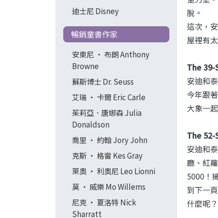
迪士尼 Disney
脫。
這次，安
暢銷童書作家
屋裡有太
安東尼 ‧ 布朗 Anthony
Browne
The 39
安迪和泰
蘇斯博士 Dr. Seuss
今年跟著
艾瑞 ‧ 卡爾 Eric Carle
大象一起
茱莉亞．唐娜森 Julia
Donaldson
The 52
喬里 ‧ 約翰 Jory John
安迪和泰
克斯 ‧ 格雷 Kes Gray
廳、紅蘿
萊奧 ‧ 利奧尼 Leo Lionni
5000
莫 ‧ 威樂 Mo Willems
到下一頁的
尼克 ‧ 夏洛特 Nick
什麼呢？
Sharratt