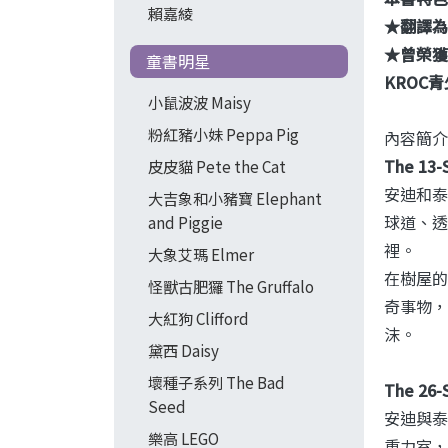
賴嘉綾
★翻譯為
★曾榮獲
童書明星
KROC
小鼠波波 Maisy
粉紅豬小妹 Peppa Pig
內容簡介
The 13-
皮皮貓 Pete the Cat
安迪和泰
大吉象和小豬寶 Elephant
球道、透
and Piggie
裡。
大象艾瑪 Elmer
在樹屋的
怪獸古肥玀 The Gruffalo
奇事物，
大紅狗 Clifford
沫。
黛西 Daisy
壞種子系列 The Bad
The 26-
Seed
安迪與泰
樂高 LEGO
重力室，