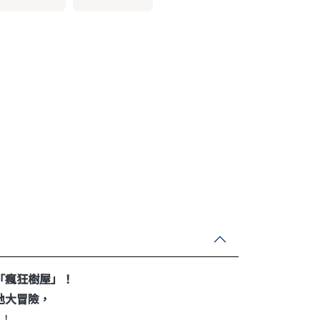
「瘋狂樹屋」！
地大冒險，
真！