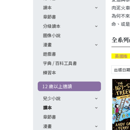
肉泥火車
讀本
為何不來
章節書
命、或是
分級讀本
圖像小說
全系列
漫畫
遊戲書
英國版
字典 / 百科工具書
練習本
12 歲以上適讀
兒少小說
讀本
章節書
漫畫