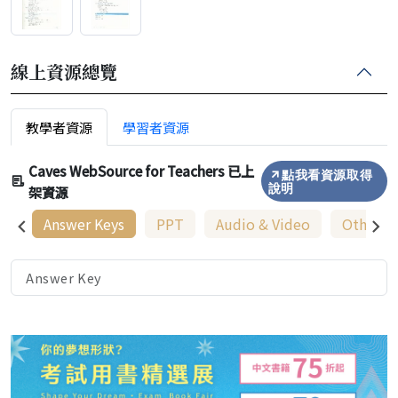
線上資源總覽
教學者資源
學習者資源
Caves WebSource for Teachers 已上
點我看資源取得
架資源
說明
Answer Keys
PPT
Audio & Video
Other R
Answer Key