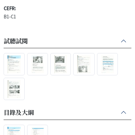
CEFR:
B1-C1
試聽試閱
目錄及大綱