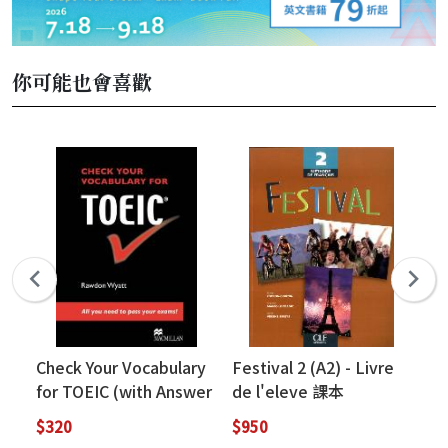
你可能也會喜歡
Check Your Vocabulary
Festival 2 (A2) - Livre
S
for TOEIC (with Answer
de l'eleve 課本
聽力
Key) (絕版售完為止)
We
$320
$950
$3
為