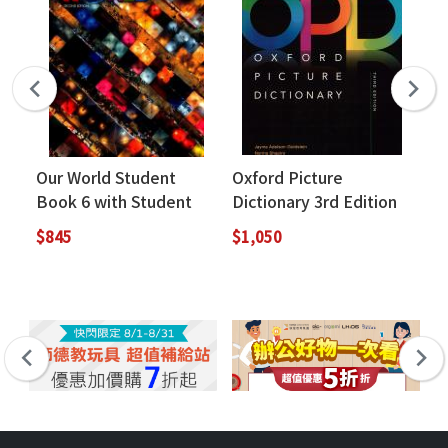
Our World Student
Oxford Picture
Ne
Book 6 with Student
Dictionary 3rd Edition
Bo
Resources (2nd
English/Chinese (英漢
Ac
$845
$1,050
$5
Edition)
版)
Au