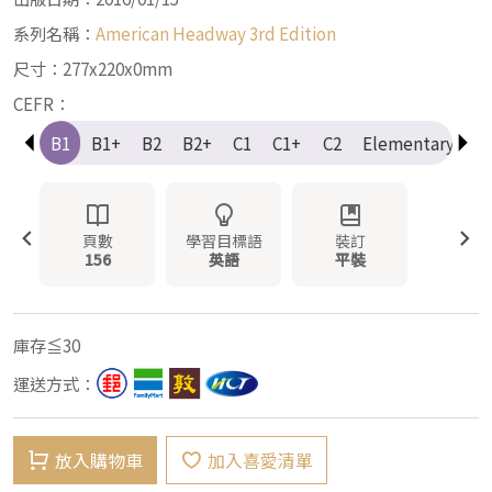
系列名稱：
American Headway 3rd Edition
尺寸：277x220x0mm
CEFR：
A2+
B1
B1+
B2
B2+
C1
C1+
C2
Elementary
I
頁數
學習目標語
裝訂
156
英語
平裝
庫存≦30
運送方式：
放入購物車
加入喜愛清單