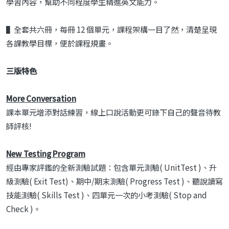
學習內容，幫助不同程度學生精進英文能力。
▌全套共六冊，每冊 12 個單元，課程架構一目了然，清楚呈現
各課教學目標，便於課程規畫。
三版特色
More Conversation
課本單元增添對話練習，線上口說活動更可錄下自己的聲音待教
師評核!
New Testing Program
經由專家評鑑的全新測驗試題：包含單元測驗
( Unit
Test )
、升
級測驗
( Exit Test)
、期中
/
期末測驗
( Progress Test )
、聽說讀寫
技能
測驗
( Skills Test )
、四單元一次的小考測驗
( Stop and
Check )
。