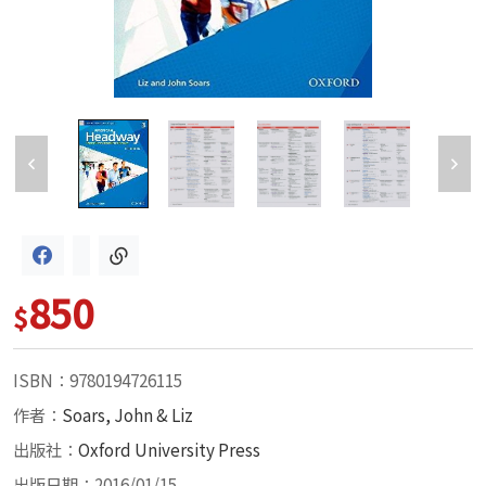
850
$
ISBN：9780194726115
作者：
Soars, John & Liz
出版社：
Oxford University Press
出版日期：2016/01/15