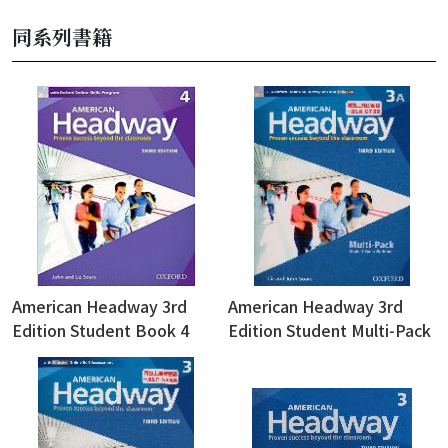
同系列書籍
American Headway 3rd
American Headway 3rd
Edition Student Book 4
Edition Student Multi-Pack
(with Online Skills
3A (with Workbook+Online
Program) (附線上密碼，一
Skills Program+iChecker)
經刮開恕不退換)
(附線上密碼，一經刮開恕不
退換)