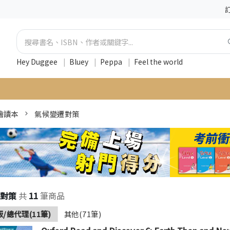
Hey Duggee
|
Bluey
|
Peppa
|
Feel the world
 繪讀本
氣候變遷對策
對策
共
11
筆商品
/總代理(11筆)
其他(71筆)