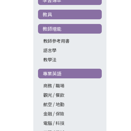
教具
教師增能
教師參考用書
語言學
教學法
專業英語
商務 / 職場
觀光 / 餐飲
航空 / 地勤
金融 / 保險
電腦 / 科技