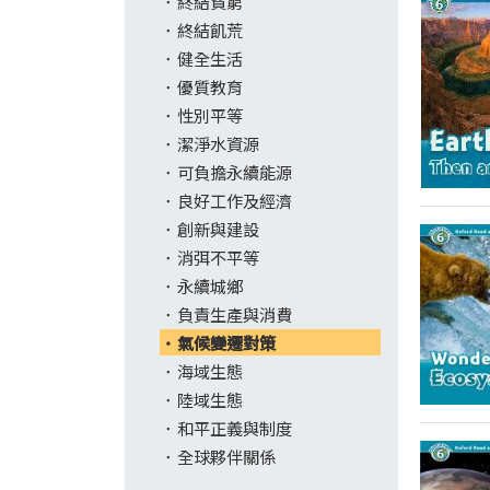
終結貧窮
終結飢荒
健全生活
優質教育
性別平等
潔淨水資源
可負擔永續能源
良好工作及經濟
創新與建設
消弭不平等
永續城鄉
負責生產與消費
氣候變遷對策
海域生態
陸域生態
和平正義與制度
全球夥伴關係