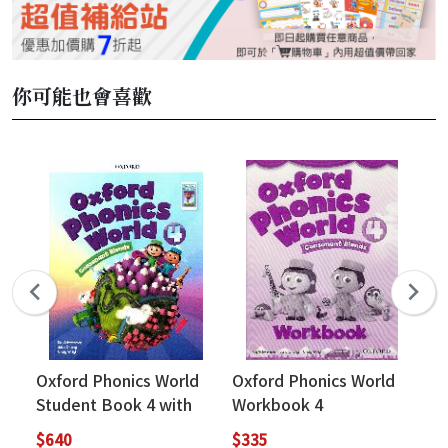
你可能也會喜歡
Oxford Phonics World
Oxford Phonics World
In
Student Book 4 with
Workbook 4
Bo
Reader's e-Book
We
$640
$335
$3