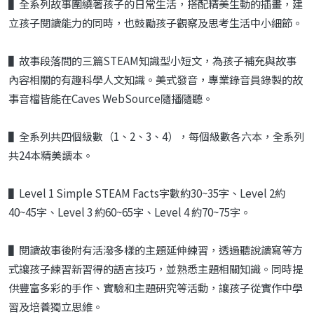
▌全系列故事圍繞著孩子的日常生活，搭配精美生動的插畫，建
立孩子閱讀能力的同時，也鼓勵孩子觀察及思考生活中小細節。
▌故事段落間的三篇STEAM知識型小短文，為孩子補充與故事
內容相關的有趣科學人文知識。美式發音，專業錄音員錄製的故
事音檔皆能在Caves WebSource隨播隨聽。
▌全系列共四個級數（1、2、3、4），每個級數各六本，全系列
共24本精美讀本。
▌Level 1 Simple STEAM Facts字數約30~35字、Level 2約
40~45字、Level 3 約60~65字、Level 4 約70~75字。
▌閱讀故事後附有活潑多樣的主題延伸練習，透過聽說讀寫等方
式讓孩子練習新習得的語言技巧，並熟悉主題相關知識。同時提
供豐富多彩的手作、實驗和主題研究等活動，讓孩子從實作中學
習及培養獨立思維。