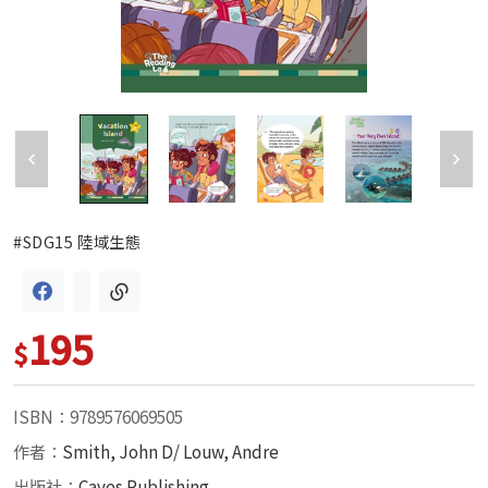
#SDG15 陸域生態
195
$
ISBN：9789576069505
作者：
Smith, John D/ Louw, Andre
出版社：
Caves Publishing