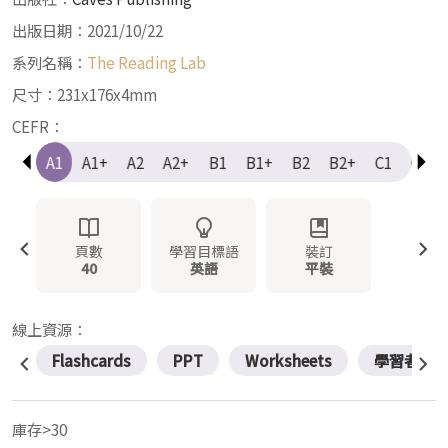
出版日期：2021/10/22
系列名稱：
The Reading Lab
尺寸：231x176x4mm
CEFR：
e-A1
A1
A1+
A2
A2+
B1
B1+
B2
B2+
C1
C1+
頁數
學習目標語
裝訂
40
英語
平裝
線上資源：
Flashcards
PPT
Worksheets
學習者資
庫存>30