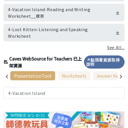
4-Vacation Island-Reading and Writing
Worksheet__樣頁
4-Lost Kitten-Listening and Speaking
Worksheet
See All...
Caves WebSource for Teachers 已上
點我看資源取得
架資源
說明
PresentationTool
Worksheets
Answer Keys
4-Vacation Island