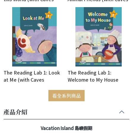
WebSource)
WebSource)
The Reading Lab 1: Look
The Reading Lab 1:
at Me (with Caves
Welcome to My House
WebSource)
(with Caves WebSource)
看全系列商品
產品介紹
Vacation Island 島嶼假期