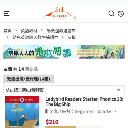
首頁
英語教材
📚敦煌嚴選書單
幼兒英語融入教學繪讀本
友情
友情
共
14
筆商品
敦煌出版/總代理(14筆)
Ladybird Readers Starter: Phonics 13:
The Big Ship
▌全套八級數：Beginner、Starter、
Levels1~6。收錄經典、真實題材改編的故
$210
事，及最夯的卡通人物如粉紅豬小妹等。