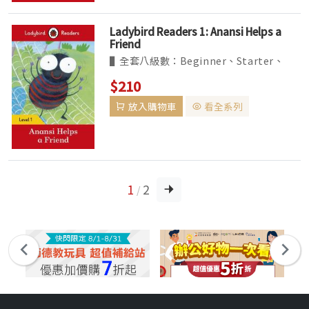
Ladybird Readers 1: Anansi Helps a
Friend
▌全套八級數：Beginner、Starter、
Levels1~6。收錄經典、真實題材改編的故
$210
事，及最夯的卡通人物如粉紅豬小妹等。
放入購物車
看全系列
▌BBC Earth 系列為 non-fiction 讀本，
共六個級數...
1
2
/