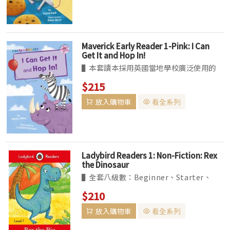
色、黃色、藍色、綠色、橘色、藍綠色、紫
色、金...
Maverick Early Reader 1-Pink: I Can
Get It and Hop In!
▌本套讀本採用英國當地學校廣泛使用的
「Book Band」閱讀分級系統。針對故事
$215
主題、單字難易、語言結構、內容複雜度，
放入購物車
看全系列
以顏色區分由易至難分為十級：粉紅色、紅
色、黃色、藍色、綠色、橘色、藍綠色、紫
色、金...
Ladybird Readers 1: Non-Fiction: Rex
the Dinosaur
▌全套八級數：Beginner、Starter、
Levels1~6。收錄經典、真實題材改編的故
$210
事，及最夯的卡通人物如粉紅豬小妹等。
放入購物車
看全系列
▌BBC Earth 系列為 non-fiction 讀本，
共六個級數...