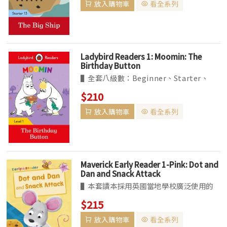
放入購物車
看全系列
▌BBC Earth 系列為 non-fiction 讀本，
共六個級數...
Ladybird Readers 1: Moomin: The
Birthday Button
▌全套八級數：Beginner、Starter、
Levels1~6。收錄經典、真實題材改編的故
$210
事，及最夯的卡通人物如粉紅豬小妹等。
放入購物車
看全系列
▌BBC Earth 系列為 non-fiction 讀本，
共六個級數...
Maverick Early Reader 1-Pink: Dot and
Dan and Snack Attack
▌本套讀本採用英國當地學校廣泛使用的
「Book Band」閱讀分級系統。針對故事
$215
主題、單字難易、語言結構、內容複雜度，
放入購物車
看全系列
以顏色區分由易至難分為十級：粉紅色、紅