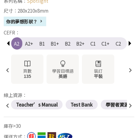
系列名稱：
Spotlight
尺寸：280x210x8mm
你的夢想形狀？
CEFR：
A1+
A2
A2+
B1
B1+
B2
B2+
C1
C1+
C2
Elem
頁數
學習目標語
裝訂
135
英語
平裝
線上資源：
Teacher’s Manual
Test Bank
學習者資源
庫存>30
運送方式：