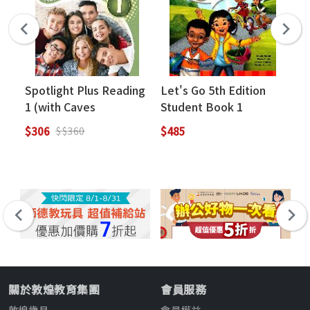
Spotlight Plus Reading
Let's Go 5th Edition
Sp
1 (with Caves
Student Book 1
Li
WebSource)
Sp
$306
$485
$3
$$360
We
關於敦煌教育集團
會員服務
敦煌歲月
會員權益