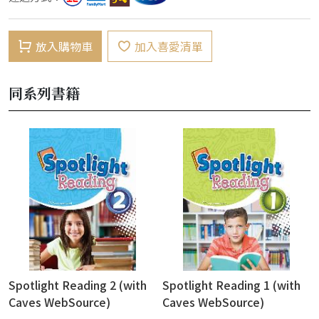
放入購物車
加入喜愛清單
同系列書籍
Spotlight Reading 2 (with
Spotlight Reading 1 (with
Caves WebSource)
Caves WebSource)