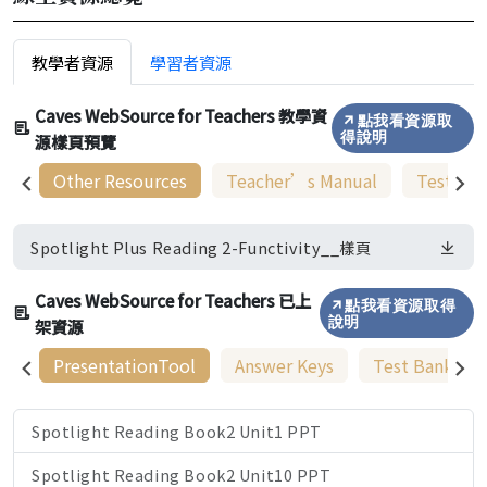
教學者資源
學習者資源
Caves WebSource for Teachers 教學資
點我看資源取
源樣頁預覽
得說明
Other Resources
Teacher’s Manual
Test Ba
Spotlight Plus Reading 2-Functivity__樣頁
Caves WebSource for Teachers 已上
點我看資源取得
架資源
說明
PresentationTool
Answer Keys
Test Bank
Spotlight Reading Book2 Unit1 PPT
Spotlight Reading Book2 Unit10 PPT