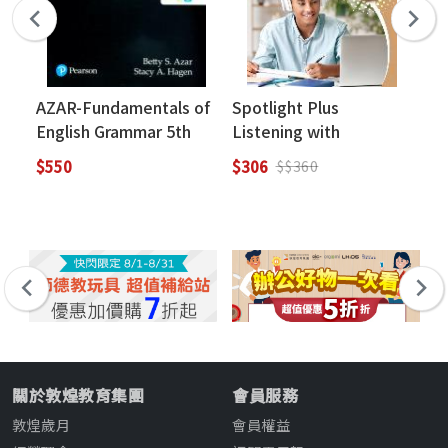
AZAR-Fundamentals of
Spotlight Plus
Sp
English Grammar 5th
Listening with
1 
Edition 英漢版 (with
Speaking 1 (with Caves
We
$550
$306
$3
$$360
Pearson Practice
WebSource)
English App Access
Code) 附線上密碼，拆封
恕不退換
關於敦煌教育集團
會員服務
敦煌歲月
會員權益