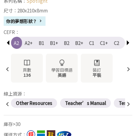
系列名稱：
Spotlight
尺寸：280x210x8mm
你的夢想形狀？
CEFR：
A1+
A2
A2+
B1
B1+
B2
B2+
C1
C1+
C2
Elem
頁數
學習目標語
裝訂
136
英語
平裝
線上資源：
Other Resources
Teacher’s Manual
Test Ba
庫存>30
運送方式：