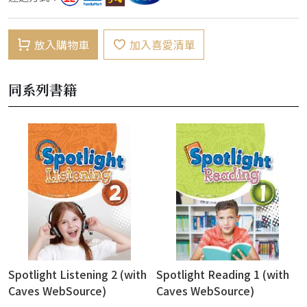
放入購物車
加入喜愛清單
同系列書籍
Spotlight Listening 2 (with
Spotlight Reading 1 (with
Caves WebSource)
Caves WebSource)